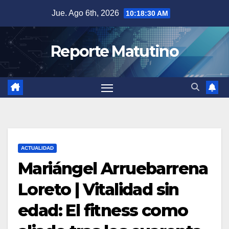
Saltar
Jue. Ago 6th, 2026
10:18:31 AM
al
contenido
Reporte Matutino
ACTUALIDAD
Mariángel Arruebarrena
Loreto | Vitalidad sin
edad: El fitness como