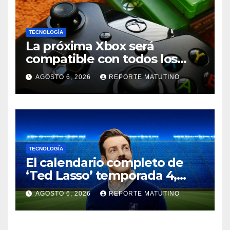
TECNOLOGÍA
La próxima Xbox será
compatible con todos los
juegos de todas las Xbox
AGOSTO 6, 2026
REPORTE MATUTINO
anteriores, pero no cantes
victoria
TECNOLOGÍA
El calendario completo de
‘Ted Lasso’ temporada 4,
explicado: número de
AGOSTO 6, 2026
REPORTE MATUTINO
episodios y fechas de
estreno