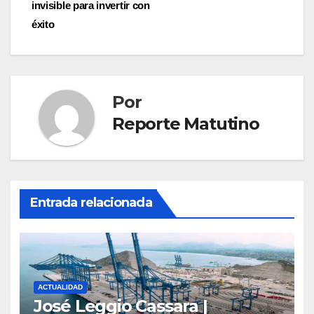
entradas
invisible para invertir con
éxito
Por
Reporte Matutino
Entrada relacionada
ACTUALIDAD
José Leggio Cassara |