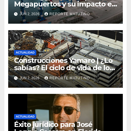
Megapuertos y su impacto en
el turismo y el comercio
JUN 2, 2026
REPORTE MATUTINO
global
ACTUALIDAD
Construcciones Yamaro | ¿Lo
sabías? El ciclo de vida de los
materiales de construcción
JUN 2, 2026
REPORTE MATUTINO
revoluciona eficiencia en
proyectos modernos
ACTUALIDAD
Éxito jurídico para José