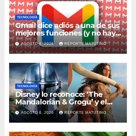
TECNOLOGÍA
Gmail dice adiós a una de sus
mejores funciones (y no hay
alternativa)
AGOSTO 6, 2026
REPORTE MATUTINO
TECNOLOGÍA
Disney lo reconoce: ‘The
Mandalorian & Grogu’ y el
remake de ‘Moana’ son un
AGOSTO 6, 2026
REPORTE MATUTINO
fracaso