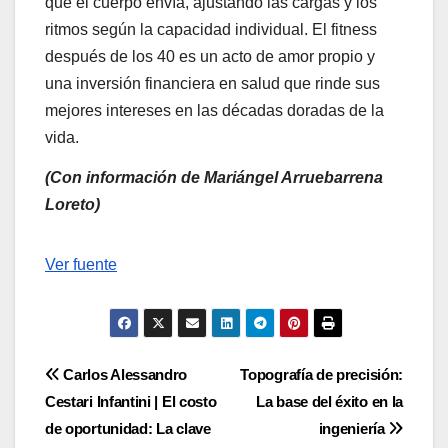
que el cuerpo envía, ajustando las cargas y los
ritmos según la capacidad individual. El fitness
después de los 40 es un acto de amor propio y
una inversión financiera en salud que rinde sus
mejores intereses en las décadas doradas de la
vida.
(Con información de Mariángel Arruebarrena
Loreto)
Navegación
Ver fuente
de
entradas
Navegación
Carlos Alessandro
Topografía de precisión:
Cestari Infantini | El costo
La base del éxito en la
de
de oportunidad: La clave
ingeniería