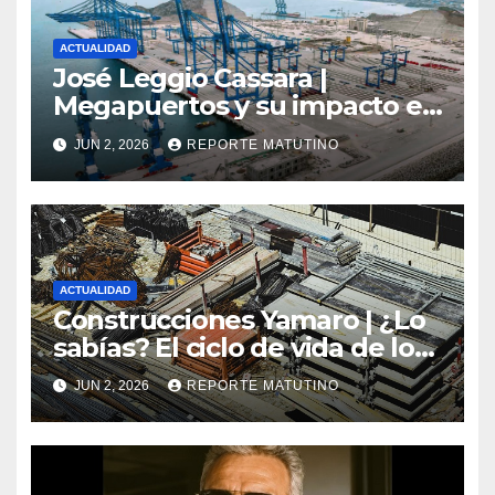
ACTUALIDAD
José Leggio Cassara |
Megapuertos y su impacto en
el turismo y el comercio
JUN 2, 2026
REPORTE MATUTINO
global
ACTUALIDAD
Construcciones Yamaro | ¿Lo
sabías? El ciclo de vida de los
materiales de construcción
JUN 2, 2026
REPORTE MATUTINO
revoluciona eficiencia en
proyectos modernos