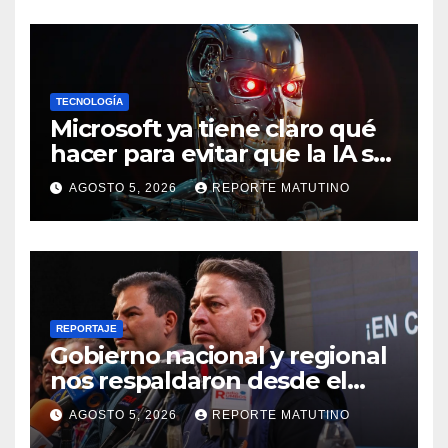
TECNOLOGÍA
Microsoft ya tiene claro qué
hacer para evitar que la IA se
salga de control
AGOSTO 5, 2026
REPORTE MATUTINO
REPORTAJE
Gobierno nacional y regional
nos respaldaron desde el
primer momento tras
AGOSTO 5, 2026
REPORTE MATUTINO
terremotos del 24J