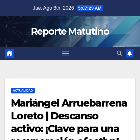
Saltar
Jue. Ago 6th, 2026
5:07:30 AM
al
contenido
Reporte Matutino
ACTUALIDAD
Mariángel Arruebarrena
Loreto | Descanso
activo: ¡Clave para una