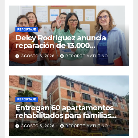
REPORTAJE
Delcy Rodríguez anuncia
reparación de 13.000
viviendas afectadas por los
AGOSTO 5, 2026
REPORTE MATUTINO
terremotos
REPORTAJE
Entregan 60 apartamentos
rehabilitados para familias
del urbanismo Ana Victoria
AGOSTO 5, 2026
REPORTE MATUTINO
en La Guaira