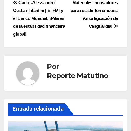
Navegación
Carlos Alessandro
Materiales innovadores
Cestari Infantini | El FMI y
para resistir terremotos:
de
el Banco Mundial: ¡Pilares
¡Amortiguación de
entradas
de la estabilidad financiera
vanguardia!
global!
Por
Reporte Matutino
Entrada relacionada