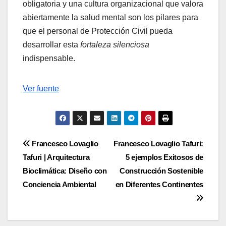
obligatoria y una cultura organizacional que valora
abiertamente la salud mental son los pilares para
que el personal de Protección Civil pueda
desarrollar esta
fortaleza silenciosa
indispensable.
Navegación
Ver fuente
de
entradas
Navegación
Francesco Lovaglio
Francesco Lovaglio Tafuri:
Tafuri | Arquitectura
5 ejemplos Exitosos de
de
Bioclimática: Diseño con
Construcción Sostenible
entradas
Conciencia Ambiental
en Diferentes Continentes