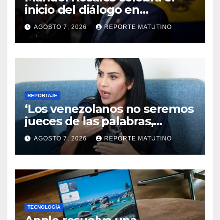
inicio del diálogo en
Venezuela y destaca el
AGOSTO 7, 2026
REPORTE MATUTINO
respaldo de EEUU
REPORTAJE
‘Los venezolanos no seremos
jueces de las palabras,
seremos testigos de los
AGOSTO 7, 2026
REPORTE MATUTINO
resultados’
TECNOLOGÍA