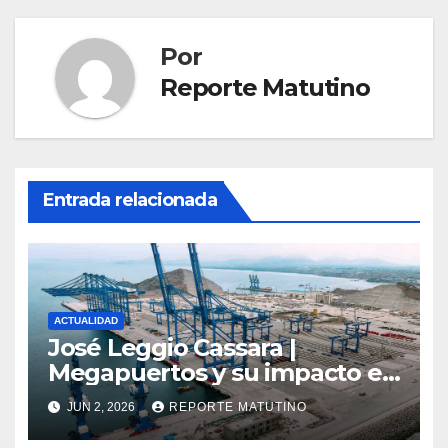
Por
Reporte Matutino
Entrada relacionada
ACTUALIDAD
José Leggio Cassara |
Megapuertos y su impacto en
el turismo y el comercio
JUN 2, 2026
REPORTE MATUTINO
global