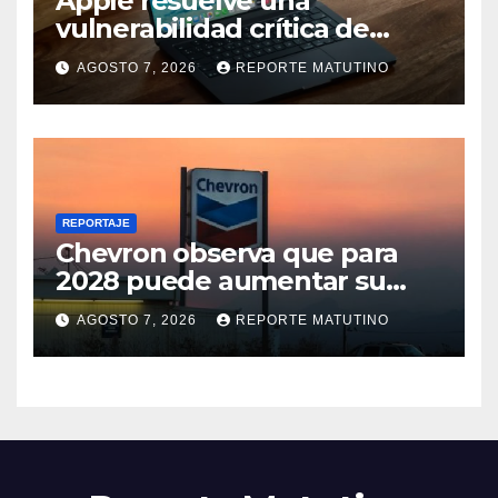
Apple resuelve una
vulnerabilidad crítica de
macOS: actualiza tu Mac
AGOSTO 7, 2026
REPORTE MATUTINO
ahora
REPORTAJE
Chevron observa que para
2028 puede aumentar su
producción en Venezuela y
AGOSTO 7, 2026
REPORTE MATUTINO
extraer alrededor de 420.000
barriles diarios