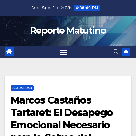
Saltar
Vie. Ago 7th, 2026
4:38:10 PM
al
contenido
Reporte Matutino
ACTUALIDAD
Marcos Castaños
Tartaret: El Desapego
Emocional Necesario