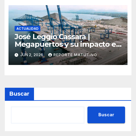
Santiago Uzcátegui Pinto
ACTUALIDAD
José Leggio Cassara |
Megapuertos y su impacto en
el turismo y el comercio
JUN 2, 2026
REPORTE MATUTINO
global
Buscar
Buscar