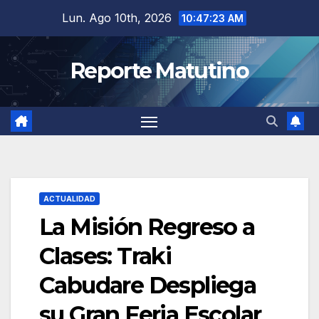
Saltar
Lun. Ago 10th, 2026
10:47:24 AM
al
contenido
Reporte Matutino
ACTUALIDAD
La Misión Regreso a
Clases: Traki
Cabudare Despliega
su Gran Feria Escolar