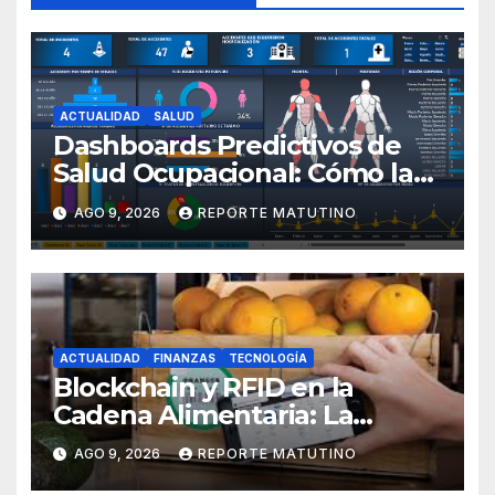
ACTUALIDAD
SALUD
Dashboards Predictivos de
Salud Ocupacional: Cómo la
IA Anticipa el Ausentismo
AGO 9, 2026
REPORTE MATUTINO
Laboral en 2026 por Sol María
Sthormes Bolívar
ACTUALIDAD
FINANZAS
TECNOLOGÍA
Blockchain y RFID en la
Cadena Alimentaria: La
Trazabilidad Total que Exige
AGO 9, 2026
REPORTE MATUTINO
el Consumidor Actual por