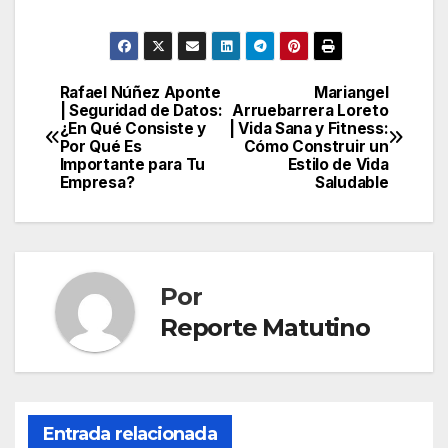
entradas
Rafael Núñez Aponte
Mariangel
Navegación
| Seguridad de Datos:
Arruebarrera Loreto
¿En Qué Consiste y
| Vida Sana y Fitness:
de
Por Qué Es
Cómo Construir un
Importante para Tu
Estilo de Vida
entradas
Empresa?
Saludable
Por
Reporte Matutino
Entrada relacionada