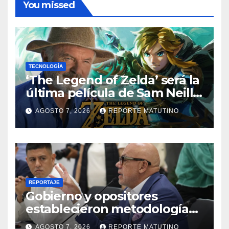
You missed
TECNOLOGÍA
‘The Legend of Zelda’ será la
última película de Sam Neill…
que ya tiene villano
AGOSTO 7, 2026
REPORTE MATUTINO
confirmado
REPORTAJE
Gobierno y opositores
establecieron metodología
para el proceso de diálogo en
AGOSTO 7, 2026
REPORTE MATUTINO