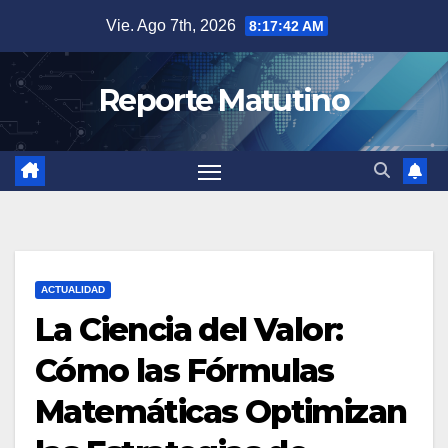
Saltar
Vie. Ago 7th, 2026
8:17:44 AM
al
contenido
Reporte Matutino
ACTUALIDAD
La Ciencia del Valor:
Cómo las Fórmulas
Matemáticas Optimizan