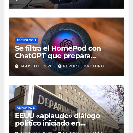
Venezuela
TECNOLOGÍA
Se filtra el HomePod con
ChatGPT que prepara
OpenAI y su diseño es una
AGOSTO 6, 2026
REPORTE MATUTINO
locura
REPORTAJE
EEUU «aplaude» diálogo
político iniciado en
Venezuela