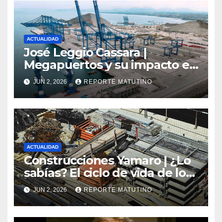
ACTUALIDAD
José Leggio Cassara |
Megapuertos y su impacto en
el turismo y el comercio
JUN 2, 2026
REPORTE MATUTINO
global
ACTUALIDAD
Construcciones Yamaro | ¿Lo
sabías? El ciclo de vida de los
materiales de construcción
JUN 2, 2026
REPORTE MATUTINO
revoluciona eficiencia en
proyectos modernos