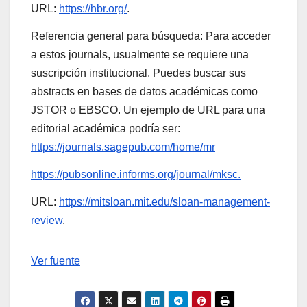
URL:
https://hbr.org/
.
Referencia general para búsqueda: Para acceder
a estos journals, usualmente se requiere una
suscripción institucional. Puedes buscar sus
abstracts en bases de datos académicas como
JSTOR o EBSCO. Un ejemplo de URL para una
editorial académica podría ser:
https://journals.sagepub.com/home/mr
https://pubsonline.informs.org/journal/mksc.
URL:
https://mitsloan.mit.edu/sloan-management-
review
.
Navegación
Ver fuente
de