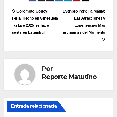
entradas
Navegación
Coromoto Godoy |
Evenpro Park | la Magia:
Feria ‘Hecho en Venezuela
Las Atracciones y
de
Türkiye 2025’ se hace
Experiencias Más
entradas
sentir en Estambul
Fascinantes del Momento
Por
Reporte Matutino
Entrada relacionada