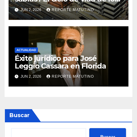
materiales de construcción
JUN 2, 2026
REPORTE MATUTINO
revoluciona eficiencia en
proyectos modernos
ACTUALIDAD
Éxito jurídico para José
Leggio Cassara en Florida
JUN 2, 2026
REPORTE MATUTINO
Buscar
Buscar