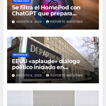
TECNOLOGÍA
Se filtra el HomePod con
ChatGPT que prepara
OpenAI y su diseño es una
AGOSTO 6, 2026
REPORTE MATUTINO
locura
REPORTAJE
EEUU «aplaude» diálogo
político iniciado en
Venezuela
AGOSTO 6, 2026
REPORTE MATUTINO