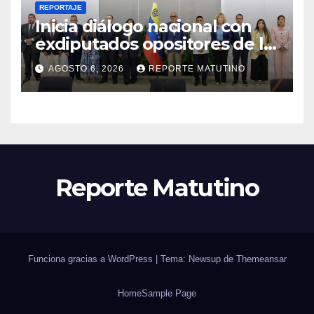
REPORTAJE
Inicia diálogo nacional con
exdiputados opositores de la
AN de 2015
AGOSTO 6, 2026
REPORTE MATUTINO
Reporte Matutino
Funciona gracias a WordPress
|
Tema: Newsup de
Themeansar
Home
Sample Page