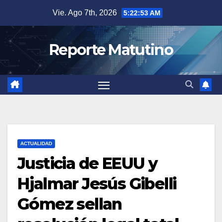
Saltar
Vie. Ago 7th, 2026
5:22:54 AM
al
contenido
Reporte Matutino
ACTUALIDAD
Justicia de EEUU y
Hjalmar Jesús Gibelli
Gómez sellan