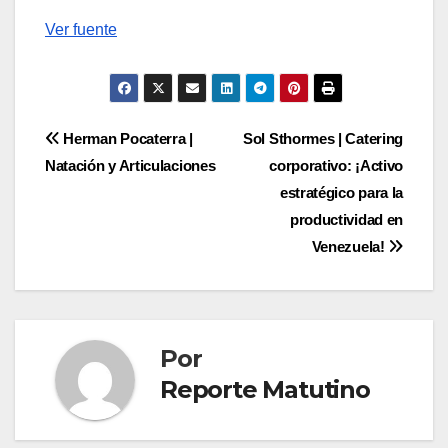
Navegación
Ver fuente
de
entradas
Navegación
Herman Pocaterra |
Sol Sthormes | Catering
Natación y Articulaciones
corporativo: ¡Activo
de
estratégico para la
entradas
productividad en
Venezuela!
Por
Reporte Matutino