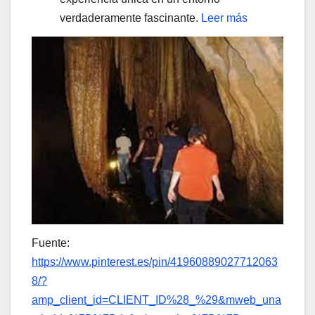
verdaderamente fascinante.
Leer más
Fuente:
https://www.pinterest.es/pin/41960889027712063
8/?
amp_client_id=CLIENT_ID%28_%29&mweb_una