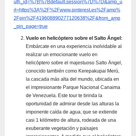
uth_id=%7B%7Bdefault.session%7D%7D&amp_u
rl=https%3A%2F%2Fwww.pinterest.es%2Famp%
2Fpin%2F419608890277120638%2F&from_amp
_pin_page=true
Vuelo en helicóptero sobre el Salto Ángel
:
Embárcate en una experiencia inolvidable al
realizar un emocionante vuelo en
helicóptero sobre el majestuoso Salto Ángel,
conocido también como Kerepakupai Merú,
la cascada más alta del mundo, ubicada en
el impresionante Parque Nacional Canaima
de Venezuela. Este tour te brinda la
oportunidad de admirar desde las alturas la
imponente caída de agua, que se extiende
casi 1 kilómetro de altura, rodeada de una
exuberante vegetación y paisajes