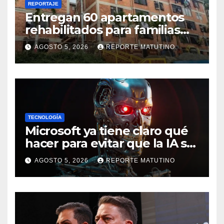
REPORTAJE
Entregan 60 apartamentos
rehabilitados para familias
del urbanismo Ana Victoria
AGOSTO 5, 2026
REPORTE MATUTINO
en La Guaira
TECNOLOGÍA
Microsoft ya tiene claro qué
hacer para evitar que la IA se
salga de control
AGOSTO 5, 2026
REPORTE MATUTINO