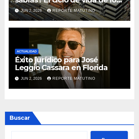
materiales de construcción
JUN 2, 2026
REPORTE MATUTINO
revoluciona eficiencia en
proyectos modernos
ACTUALIDAD
Éxito jurídico para José
Leggio Cassara en Florida
JUN 2, 2026
REPORTE MATUTINO
Buscar