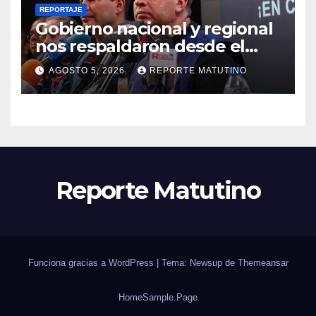
REPORTAJE
Gobierno nacional y regional
nos respaldaron desde el
primer momento tras
AGOSTO 5, 2026
REPORTE MATUTINO
terremotos del 24J
Reporte Matutino
Funciona gracias a WordPress
|
Tema: Newsup de
Themeansar
Home
Sample Page