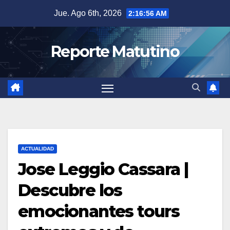
Saltar
Jue. Ago 6th, 2026
2:16:57 AM
al
contenido
Reporte Matutino
ACTUALIDAD
Jose Leggio Cassara |
Descubre los
emocionantes tours