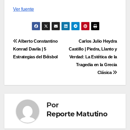
Navegación
Ver fuente
de
entradas
Navegación
Alberto Constantino
Carlos Julio Heydra
Konrad Davila | 5
Castillo | Piedra, Llanto y
de
Estrategias del Béisbol
Verdad: La Estética de la
entradas
Tragedia en la Grecia
Clásica
Por
Reporte Matutino