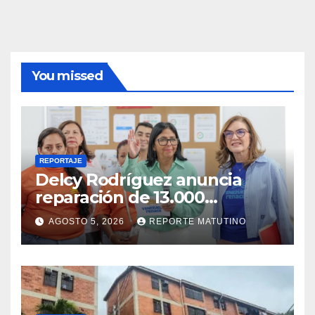
You missed
REPORTAJE
Delcy Rodríguez anuncia
reparación de 13.000
viviendas afectadas por los
AGOSTO 5, 2026
REPORTE MATUTINO
terremotos