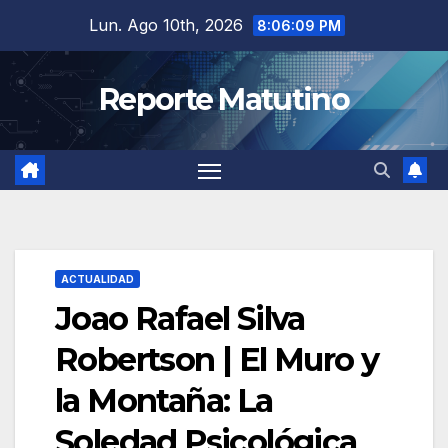
Saltar
Lun. Ago 10th, 2026
8:06:10 PM
al
contenido
Reporte Matutino
ACTUALIDAD
Joao Rafael Silva
Robertson | El Muro y
la Montaña: La
Soledad Psicológica