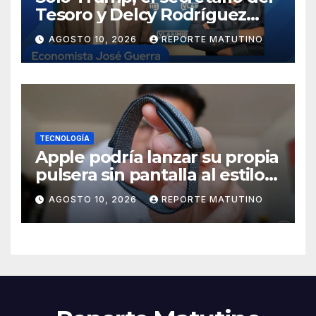
Tesoro y Delcy Rodríguez
saben dónde están los reales
AGOSTO 10, 2026
REPORTE MATUTINO
del petróleo
TECNOLOGÍA
Apple podría lanzar su propia
pulsera sin pantalla al estilo
Whoop o Fitbit Air
AGOSTO 10, 2026
REPORTE MATUTINO