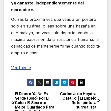
ya ganaste, independientemente del
marcador».
Quizás la próxima vez que veas a un portero
solo en su área, o leas sobre una hazaña en
el Himalaya, no veas solo deporte. Verás la
máxima expresión de la resistencia humana: la
capacidad de mantenerse firme cuando todo te
empuja a caer.
Navegación
Ver fuente
de
entradas
El Dinero Ya No Es
Carlos Julio Heydra
Navegación
Verde (Solo) Por El
Castillo | El Espejo
Color: El Secreto
Roto: pintura
de
Mejor Guardado Para
surrealista