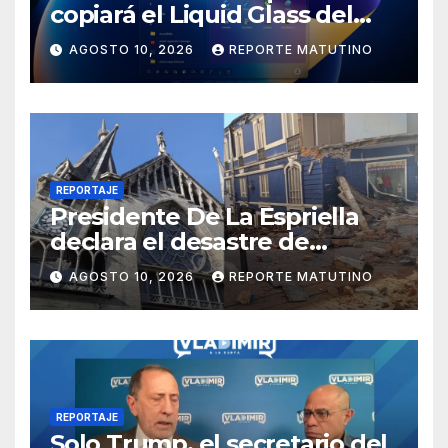
copiará el Liquid Glass del
iPhone en Windows 11 y tiene
AGOSTO 10, 2026
REPORTE MATUTINO
una buena razón
REPORTAJE
Presidente De La Espriella
declara el desastre de
carácter nacional tras
AGOSTO 10, 2026
REPORTE MATUTINO
terremoto de magnitud 7,4
REPORTAJE
Solo Trump, el secretario del