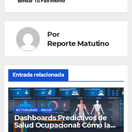
Blindar Tu Patrimonio
entradas
Por
Reporte Matutino
Entrada relacionada
ACTUALIDAD
SALUD
Dashboards Predictivos de
Salud Ocupacional: Cómo la