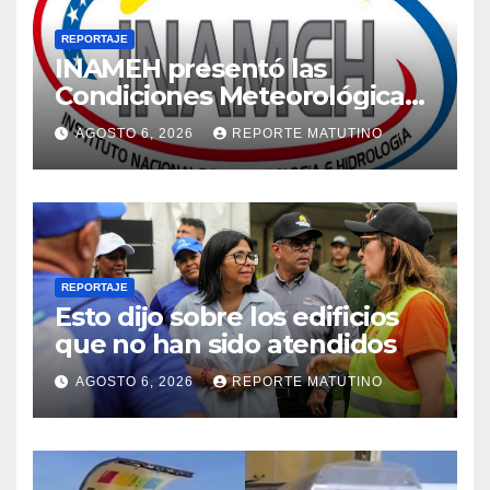
REPORTAJE
INAMEH presentó las
Condiciones Meteorológicas
para las próximas 24 horas,
AGOSTO 6, 2026
REPORTE MATUTINO
de este jueves 6 de agosto
2026
REPORTAJE
Esto dijo sobre los edificios
que no han sido atendidos
AGOSTO 6, 2026
REPORTE MATUTINO