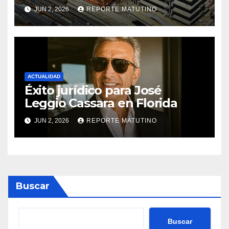
materiales de construcción
JUN 2, 2026
REPORTE MATUTINO
revoluciona eficiencia en
proyectos modernos
ACTUALIDAD
Éxito jurídico para José
Leggio Cassara en Florida
JUN 2, 2026
REPORTE MATUTINO
Buscar
Buscar