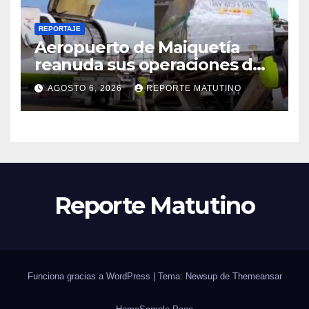
REPORTAJE
Aeropuerto de Maiquetía
reanuda sus operaciones de
carga con primer vuelo
AGOSTO 6, 2026
REPORTE MATUTINO
desde Panamá
Reporte Matutino
Funciona gracias a WordPress
|
Tema: Newsup de
Themeansar