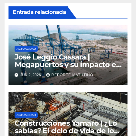
Entrada relacionada
ACTUALIDAD
José Leggio Cassara |
Megapuertos y su impacto en
el turismo y el comercio
JUN 2, 2026
REPORTE MATUTINO
global
ACTUALIDAD
Construcciones Yamaro | ¿Lo
sabías? El ciclo de vida de los