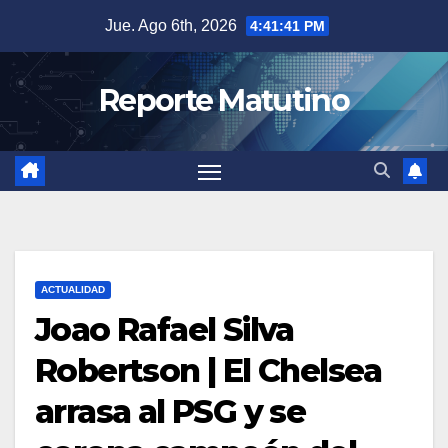
Saltar
Jue. Ago 6th, 2026
4:41:42 PM
al
contenido
Reporte Matutino
ACTUALIDAD
Joao Rafael Silva
Robertson | El Chelsea
arrasa al PSG y se