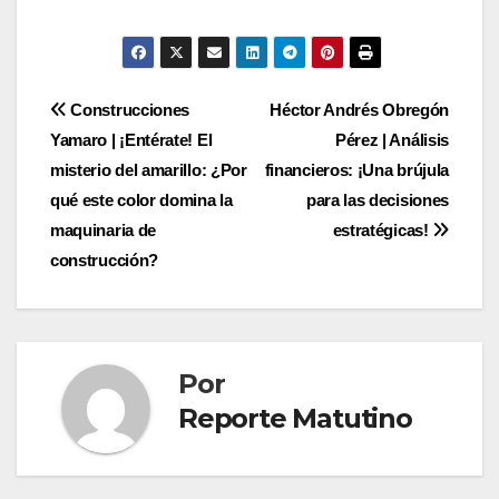
de
entradas
Navegación
Construcciones
Héctor Andrés Obregón
Yamaro | ¡Entérate! El
Pérez | Análisis
de
misterio del amarillo: ¿Por
financieros: ¡Una brújula
entradas
qué este color domina la
para las decisiones
maquinaria de
estratégicas!
construcción?
Por
Reporte Matutino