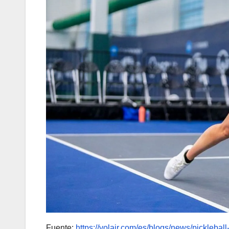
Fuente:
https://volair.com/es/blogs/news/pickleb