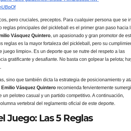
hUBpOf
os, pero cruciales, preceptos. Para cualquier persona que se in
reglas principales del pickleball es el primer gran paso hacia 
milio Vásquez Quintero
, un apasionado y gran promotor de es
us reglas es la mayor fortaleza del pickleball, pero su cumplimie
u de juego limpio». Es un deporte que se nutre del respeto a las
a gratificante y desafiante. No basta con golpear la pelota; h
.
as, sino que también dicta la estrategia de posicionamiento y a
 Emilio Vásquez Quintero
recomienda fervientemente sumergi
e un peloteo casual y un partido competitivo. A continuación,
olumna vertebral del reglamento oficial de este deporte.
l Juego: Las 5 Reglas