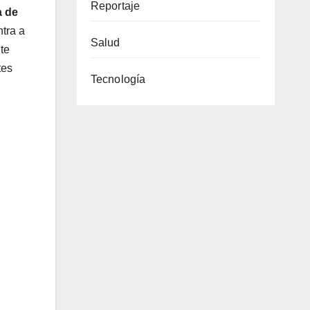
Reportaje
a de
ntra a
Salud
te
tes
Tecnología