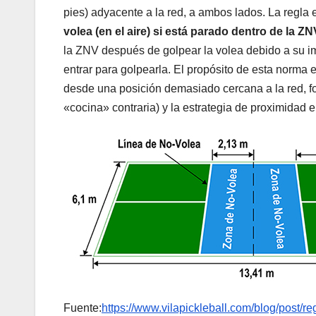
pies) adyacente a la red, a ambos lados. La regla e
volea (en el aire) si está parado dentro de la ZN
la ZNV después de golpear la volea debido a su imp
entrar para golpearla. El propósito de esta norma
desde una posición demasiado cercana a la red, f
«cocina» contraria) y la estrategia de proximidad e
Fuente:
https://www.vilapickleball.com/blog/post/reg