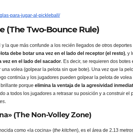
glas-para-jugar-al-pickleball/
ote (The Two-Bounce Rule)
ll y la que más confunde a los recién llegados de otros deportes
ota debe botar una vez en el lado del receptor (el resto)
, y 
 vez en el lado del sacador
. Es decir, se requieren dos botes
r una volea (golpear la pelota sin que bote). Una vez que la pel
ego continúa y los jugadores pueden golpear la pelota de volea
 brillante porque
elimina la ventaja de la agresividad inmedia
do a todos los jugadores a retrasar su posición y a construir el 
ies
.
ina» (The Non-Volley Zone)
ocida como «la cocina» (
the kitchen
), es el área de 2.13 metro