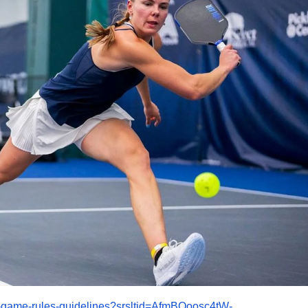
all-game-rules-guidelines?srsltid=AfmBOoosc4tW-