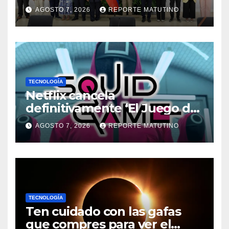
que informarán al país
AGOSTO 7, 2026
REPORTE MATUTINO
oportunamente sobre los
avances alcanzado
TECNOLOGÍA
Netflix cancela
definitivamente ‘El Juego del
Calamar’ de David Fincher
AGOSTO 7, 2026
REPORTE MATUTINO
TECNOLOGÍA
Ten cuidado con las gafas
que compres para ver el