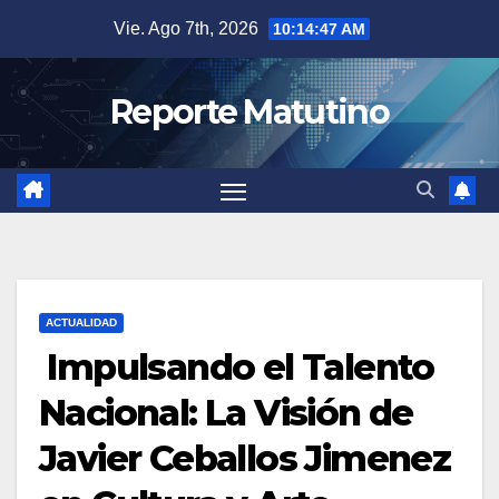
Saltar
Vie. Ago 7th, 2026
10:14:48 AM
al
contenido
Reporte Matutino
ACTUALIDAD
Impulsando el Talento
Nacional: La Visión de
Javier Ceballos Jimenez