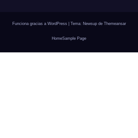
Funciona gracias a WordPress
|
Tema: Newsup de
Themeansar
Home
Sample Page