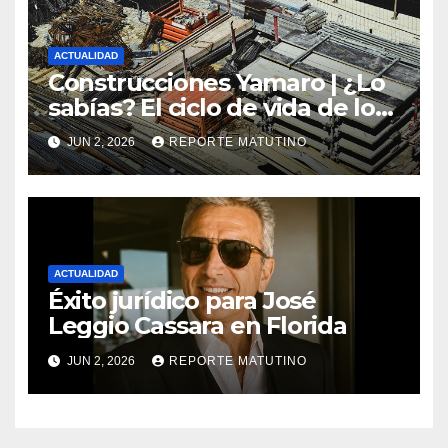
ACTUALIDAD
Construcciones Yamaro | ¿Lo
sabías? El ciclo de vida de los
materiales de construcción
JUN 2, 2026
REPORTE MATUTINO
revoluciona eficiencia en
proyectos modernos
ACTUALIDAD
Éxito jurídico para José
Leggio Cassara en Florida
JUN 2, 2026
REPORTE MATUTINO