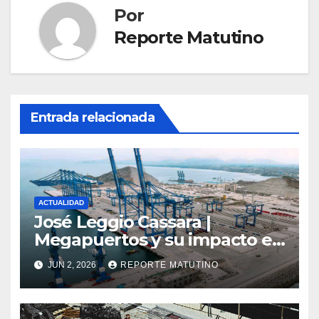
Por
Reporte Matutino
Entrada relacionada
ACTUALIDAD
José Leggio Cassara |
Megapuertos y su impacto en
el turismo y el comercio
JUN 2, 2026
REPORTE MATUTINO
global