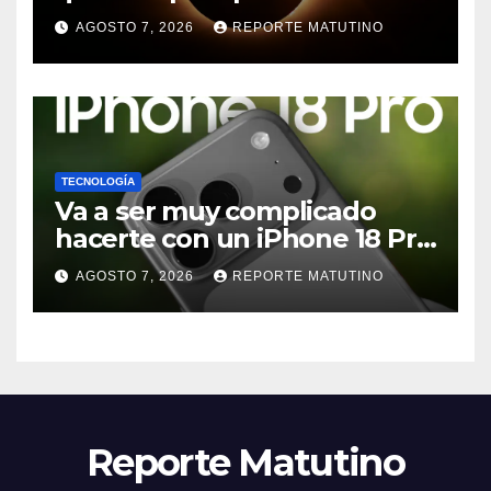
eclipse, no todas sirven y las
AGOSTO 7, 2026
REPORTE MATUTINO
consecuencias pueden ser
muy graves
TECNOLOGÍA
Va a ser muy complicado
hacerte con un iPhone 18 Pro
en su lanzamiento
AGOSTO 7, 2026
REPORTE MATUTINO
Reporte Matutino