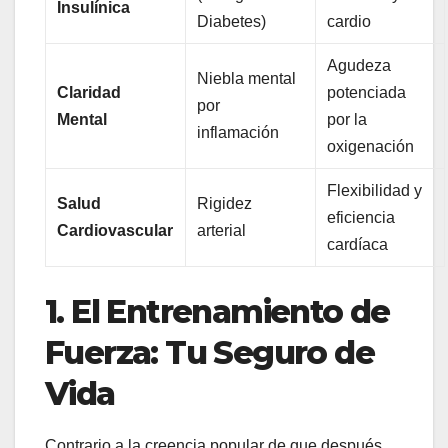
Insulínica
Diabetes)
cardio
Agudeza
Niebla mental
Claridad
potenciada
por
Mental
por la
inflamación
oxigenación
Flexibilidad y
Salud
Rigidez
eficiencia
Cardiovascular
arterial
cardíaca
1. El Entrenamiento de
Fuerza: Tu Seguro de
Vida
Contrario a la creencia popular de que después