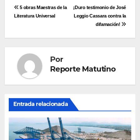
Navegación
5 obras Maestras de la
¡Duro testimonio de José
Literatura Universal
Leggio Cassara contra la
de
difamación!
entradas
Por
Reporte Matutino
Entrada relacionada