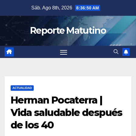
Saltar
Sáb. Ago 8th, 2026
8:36:51 AM
al
contenido
Reporte Matutino
ACTUALIDAD
Herman Pocaterra |
Vida saludable después
de los 40