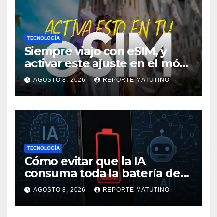
TECNOLOGÍA
Siempre viajo con eSIM, y
activar este ajuste en el móvil
me ha salvado de pagar
AGOSTO 8, 2026
REPORTE MATUTINO
mucho más en alguna
ocasión
TECNOLOGÍA
Cómo evitar que la IA
consuma toda la batería de
tu móvil
AGOSTO 8, 2026
REPORTE MATUTINO