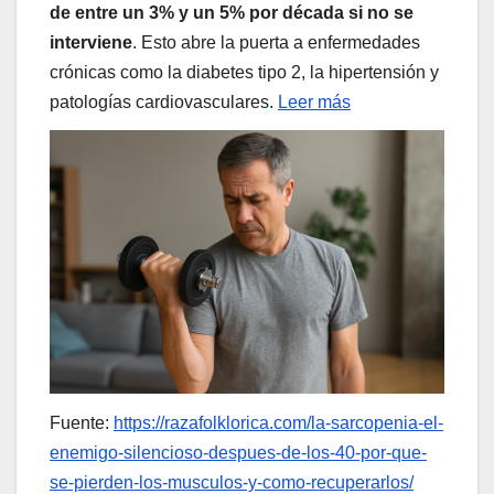
de entre un 3% y un 5% por década si no se
interviene
. Esto abre la puerta a enfermedades
crónicas como la diabetes tipo 2, la hipertensión y
patologías cardiovasculares.
Leer más
Fuente:
https://razafolklorica.com/la-sarcopenia-el-
enemigo-silencioso-despues-de-los-40-por-que-
se-pierden-los-musculos-y-como-recuperarlos/