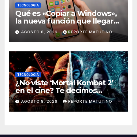
TECNOLOGÍA
Qué es «Copiar a Windows»,
la nueva función que llegará
al iPhone solo para Europa
AGOSTO 8, 2026
REPORTE MATUTINO
TECNOLOGÍA
¿No viste ‘Mortal Kombat 2’
en el cine? Te decimos
dónde verla en streaming
AGOSTO 8, 2026
REPORTE MATUTINO
ahora mismo y te damos tres
razones para hacerlo