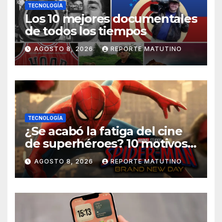
TECNOLOGÍA
Los 10 mejores documentales
de todos los tiempos
AGOSTO 8, 2026
REPORTE MATUTINO
TECNOLOGÍA
¿Se acabó la fatiga del cine
de superhéroes? 10 motivos
por los que ‘Spider-Man:
AGOSTO 8, 2026
REPORTE MATUTINO
Brand New Day» desmiente
esa teoría