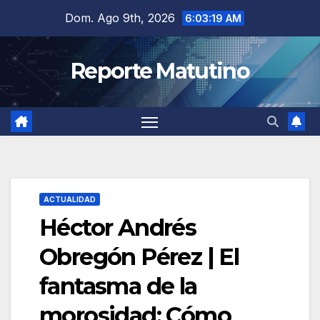
Saltar
Dom. Ago 9th, 2026
6:03:20 AM
al
contenido
Reporte Matutino
ACTUALIDAD
Héctor Andrés
Obregón Pérez | El
fantasma de la
morosidad: Cómo