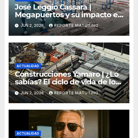
José Leggio Cassara |
Megapuertos y su impacto en
el turismo y el comercio
JUN 2, 2026
REPORTE MATUTINO
global
ACTUALIDAD
Construcciones Yamaro | ¿Lo
sabías? El ciclo de vida de los
materiales de construcción
JUN 2, 2026
REPORTE MATUTINO
revoluciona eficiencia en
proyectos modernos
ACTUALIDAD