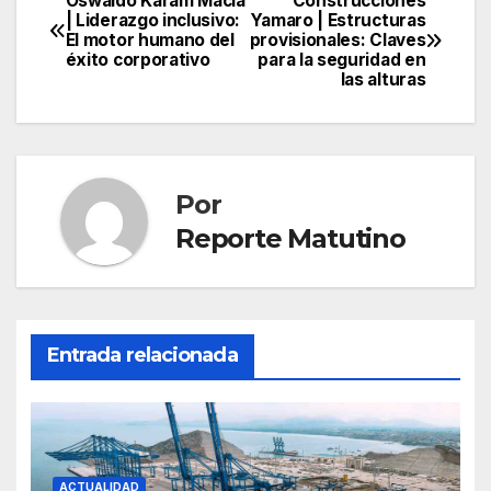
Oswaldo Karam Maciá
Construcciones
Navegación
| Liderazgo inclusivo:
Yamaro | Estructuras
El motor humano del
provisionales: Claves
de
éxito corporativo
para la seguridad en
las alturas
entradas
Por
Reporte Matutino
Entrada relacionada
ACTUALIDAD