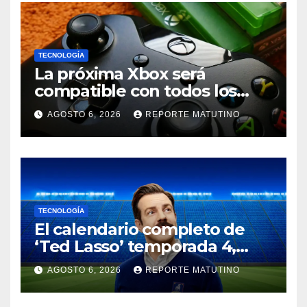
TECNOLOGÍA
La próxima Xbox será
compatible con todos los
juegos de todas las Xbox
AGOSTO 6, 2026
REPORTE MATUTINO
anteriores, pero no cantes
victoria
TECNOLOGÍA
El calendario completo de
‘Ted Lasso’ temporada 4,
explicado: número de
AGOSTO 6, 2026
REPORTE MATUTINO
episodios y fechas de
estreno