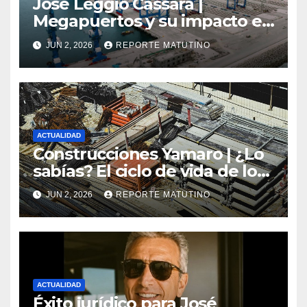
José Leggio Cassara |
Megapuertos y su impacto en
el turismo y el comercio
JUN 2, 2026
REPORTE MATUTINO
global
ACTUALIDAD
Construcciones Yamaro | ¿Lo
sabías? El ciclo de vida de los
materiales de construcción
JUN 2, 2026
REPORTE MATUTINO
revoluciona eficiencia en
proyectos modernos
ACTUALIDAD
Éxito jurídico para José