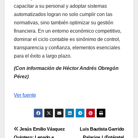
capacitar a su personal y adoptar sistemas
automatizados logran no solo cumplir con las
normativas, sino también optimizar su gestión
financiera. En un entorno económico competitivo,
dominar el ciclo contable es sinónimo de control,
transparencia y confianza, elementos esenciales
para el éxito a largo plazo.
(Con información de Héctor Andrés Obregón
Pérez)
Navegación
Ver fuente
de
entradas
Navegación
Jesús Emilio Vásquez
Luis Bautista Garrido
Quintero: Legado e
Palacios | ¡Entérate!