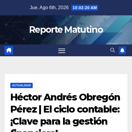
Saltar
Jue. Ago 6th, 2026
10:02:21 AM
al
contenido
Reporte Matutino
ACTUALIDAD
Héctor Andrés Obregón
Pérez | El ciclo contable:
¡Clave para la gestión