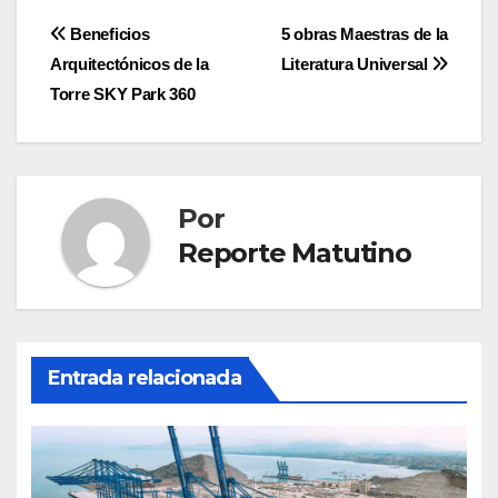
Navegación
Beneficios
5 obras Maestras de la
Arquitectónicos de la
Literatura Universal
de
Torre SKY Park 360
entradas
Por
Reporte Matutino
Entrada relacionada