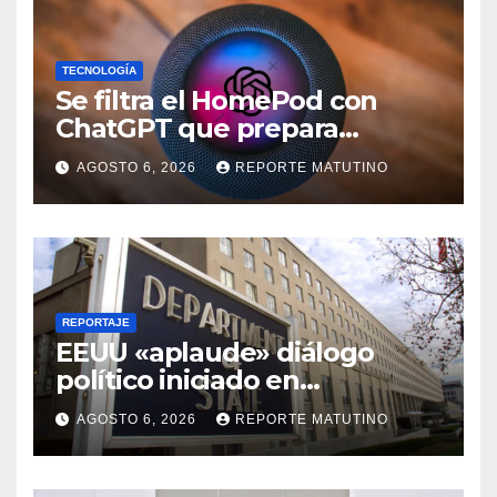
TECNOLOGÍA
Se filtra el HomePod con
ChatGPT que prepara
OpenAI y su diseño es una
AGOSTO 6, 2026
REPORTE MATUTINO
locura
REPORTAJE
EEUU «aplaude» diálogo
político iniciado en
Venezuela
AGOSTO 6, 2026
REPORTE MATUTINO