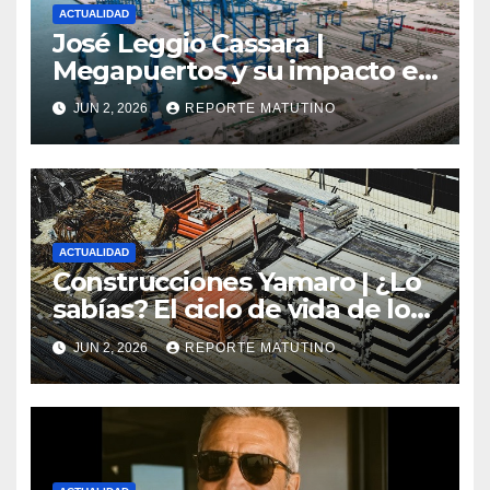
ACTUALIDAD
José Leggio Cassara |
Megapuertos y su impacto en
el turismo y el comercio
JUN 2, 2026
REPORTE MATUTINO
global
ACTUALIDAD
Construcciones Yamaro | ¿Lo
sabías? El ciclo de vida de los
materiales de construcción
JUN 2, 2026
REPORTE MATUTINO
revoluciona eficiencia en
proyectos modernos