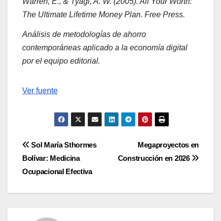
Warren, E., & Tyagi, A. W. (2005). All Your Worth:
The Ultimate Lifetime Money Plan. Free Press.
Análisis de metodologías de ahorro
contemporáneas aplicado a la economía digital
por el equipo editorial.
Navegación
Ver fuente
de
entradas
Navegación
Sol María Sthormes
Megaproyectos en
Bolívar: Medicina
Construcción en 2026
de
Ocupacional Efectiva
entradas