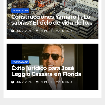
ACTUALIDAD
Construcciones Yamaro | ¿Lo
sabías? El ciclo de vida de los
materiales de construcción
JUN 2, 2026
REPORTE MATUTINO
revoluciona eficiencia en
proyectos modernos
ACTUALIDAD
Éxito jurídico para José
Leggio Cassara en Florida
JUN 2, 2026
REPORTE MATUTINO