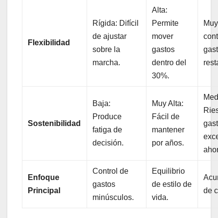
Alta:
Rígida: Difícil
Permite
Muy
de ajustar
mover
cont
Flexibilidad
sobre la
gastos
gas
marcha.
dentro del
rest
30%.
Med
Baja:
Muy Alta:
Rie
Produce
Fácil de
Sostenibilidad
gast
fatiga de
mantener
exc
decisión.
por años.
aho
Control de
Equilibrio
Enfoque
Acu
gastos
de estilo de
Principal
de c
minúsculos.
vida.