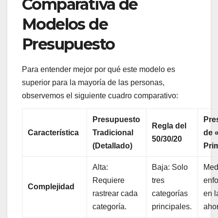
Comparativa de
Modelos de
Presupuesto
Para entender mejor por qué este modelo es
superior para la mayoría de las personas,
observemos el siguiente cuadro comparativo:
Presupuesto
Pre
Regla del
Característica
Tradicional
de 
50/30/20
(Detallado)
Pri
Alta:
Baja: Solo
Med
Requiere
tres
enf
Complejidad
rastrear cada
categorías
en l
categoría.
principales.
ahor