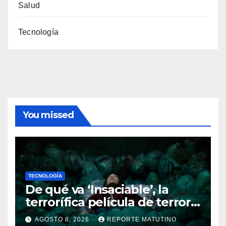
Salud
Tecnología
You missed
TECNOLOGÍA
De qué va ‘Insaciable’, la
terrorífica película de terror
que seguro no conoces y te
AGOSTO 8, 2026
REPORTE MATUTINO