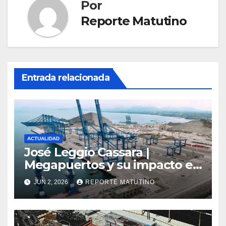
Por
Reporte Matutino
Entrada relacionada
ACTUALIDAD
José Leggio Cassara |
Megapuertos y su impacto en
el turismo y el comercio
JUN 2, 2026
REPORTE MATUTINO
global