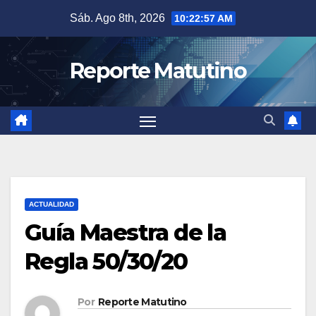
Saltar
Sáb. Ago 8th, 2026
10:22:58 AM
al
contenido
Reporte Matutino
ACTUALIDAD
Guía Maestra de la
Regla 50/30/20
Por
Reporte Matutino