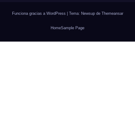
Funciona gracias a WordPress
|
Tema: Newsup de
Themeansar
Home
Sample Page