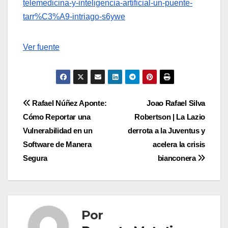
telemedicina-y-inteligencia-artificial-un-puente-
tarr%C3%A9-intriago-s6ywe
Navegación
Ver fuente
de
entradas
Navegación
Rafael Núñez Aponte:
Joao Rafael Silva
Cómo Reportar una
Robertson | La Lazio
de
Vulnerabilidad en un
derrota a la Juventus y
entradas
Software de Manera
acelera la crisis
Segura
bianconera
Por