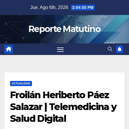
Saltar
Jue. Ago 6th, 2026
3:04:06 PM
al
contenido
Reporte Matutino
ACTUALIDAD
Froilán Heriberto Páez
Salazar | Telemedicina y
Salud Digital