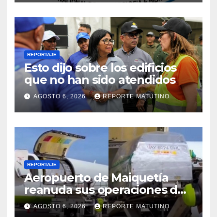
2026
REPORTAJE
Esto dijo sobre los edificios
que no han sido atendidos
AGOSTO 6, 2026
REPORTE MATUTINO
REPORTAJE
Aeropuerto de Maiquetía
reanuda sus operaciones de
carga con primer vuelo
AGOSTO 6, 2026
REPORTE MATUTINO
desde Panamá