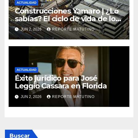
ACTUALIDAD
Construcciones Yamaro | ¿Lo
sabías? El ciclo de vida de los
materiales de construcción
JUN 2, 2026
REPORTE MATUTINO
revoluciona eficiencia en
proyectos modernos
ACTUALIDAD
Éxito jurídico para José
Leggio Cassara en Florida
JUN 2, 2026
REPORTE MATUTINO
Buscar