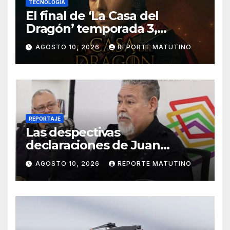
TECNOLOGÍA
El final de ‘La Casa del
Dragón’ temporada 3,
explicado: ¿Quién muere y
AGOSTO 10, 2026
REPORTE MATUTINO
qué pasa con el Trono de
Hierro?
REPORTAJE
Las despectivas
declaraciones de Juan
Barreto sobre María Corina
AGOSTO 10, 2026
REPORTE MATUTINO