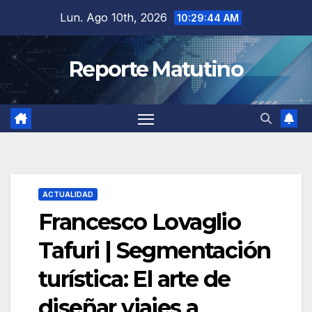
Saltar
Lun. Ago 10th, 2026
10:29:45 AM
al
contenido
Reporte Matutino
ACTUALIDAD
Francesco Lovaglio
Tafuri | Segmentación
turística: El arte de
diseñar viajes a