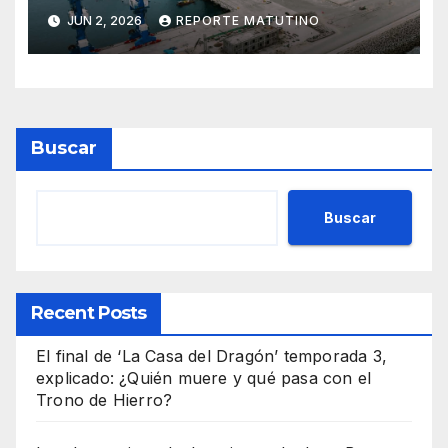
el turismo y el comercio
JUN 2, 2026
REPORTE MATUTINO
global
Buscar
Buscar
Recent Posts
El final de ‘La Casa del Dragón’ temporada 3,
explicado: ¿Quién muere y qué pasa con el
Trono de Hierro?