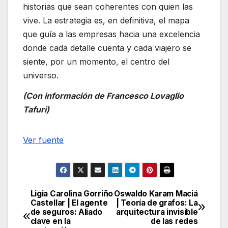
historias que sean coherentes con quien las
vive. La estrategia es, en definitiva, el mapa
que guía a las empresas hacia una excelencia
donde cada detalle cuenta y cada viajero se
siente, por un momento, el centro del
universo.
(Con información de Francesco Lovaglio
Tafuri)
Navegación
Ver fuente
de
entradas
Ligia Carolina Gorriño
Oswaldo Karam Maciá
Navegación
Castellar | El agente
| Teoría de grafos: La
de seguros: Aliado
arquitectura invisible
de
clave en la
de las redes