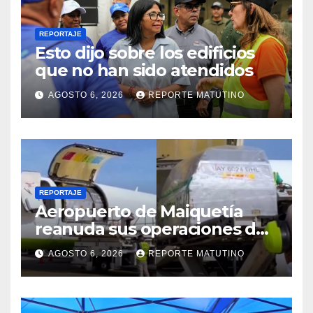
REPORTAJE
Esto dijo sobre los edificios
que no han sido atendidos
AGOSTO 6, 2026
REPORTE MATUTINO
REPORTAJE
Aeropuerto de Maiquetía
reanuda sus operaciones de
carga con primer vuelo
AGOSTO 6, 2026
REPORTE MATUTINO
desde Panamá