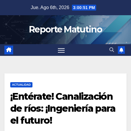
Saltar
Jue. Ago 6th, 2026
3:00:52 PM
al
contenido
Reporte Matutino
ACTUALIDAD
¡Entérate! Canalización
de ríos: ¡Ingeniería para
el futuro!