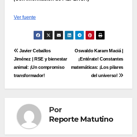
Navegación
Ver fuente
de
entradas
Navegación
Javier Ceballos
Oswaldo Karam Maciá |
Jiménez | RSE y bienestar
¡Entérate! Constantes
de
animal: ¡Un compromiso
matemáticas: ¡Los pilares
entradas
transformador!
del universo!
Por
Reporte Matutino