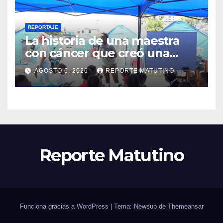
REPORTAJE
La historia de una maestra
con cáncer que creó una
escuelita para niños
AGOSTO 6, 2026
REPORTE MATUTINO
damnificados en La Guaira
Reporte Matutino
Funciona gracias a WordPress
|
Tema: Newsup de
Themeansar