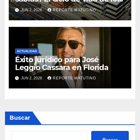
materiales de construcción
JUN 2, 2026
REPORTE MATUTINO
revoluciona eficiencia en
proyectos modernos
ACTUALIDAD
Éxito jurídico para José
Leggio Cassara en Florida
JUN 2, 2026
REPORTE MATUTINO
Buscar
Buscar