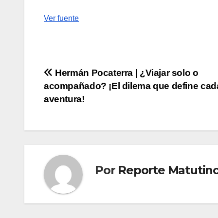
de
Ver fuente
entradas
Navegación
Hermán Pocaterra | ¿Viajar solo o
acompañado? ¡El dilema que define cad
de
aventura!
entradas
Por
Reporte Matutin