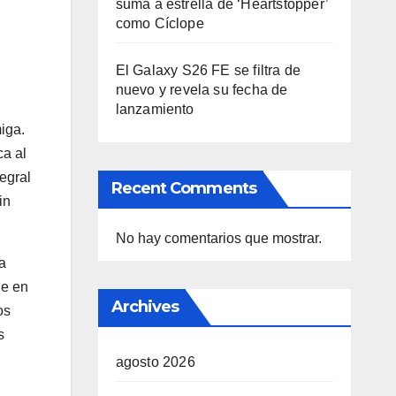
suma a estrella de ‘Heartstopper’
como Cíclope
El Galaxy S26 FE se filtra de
nuevo y revela su fecha de
lanzamiento
iga.
ca al
egral
Recent Comments
in
No hay comentarios que mostrar.
a
le en
Archives
os
s
agosto 2026