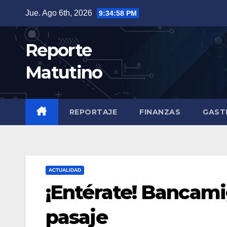
Saltar
Jue. Ago 6th, 2026
9:34:59 PM
al
contenido
Reporte
Matutino
REPORTAJE
FINANZAS
GAST
ACTUALIDAD
¡Entérate! Bancamig
pasaje