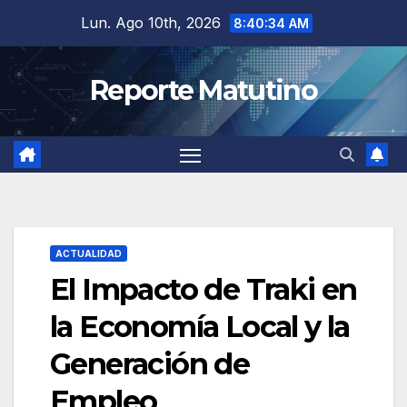
Saltar
Lun. Ago 10th, 2026
8:40:35 AM
al
contenido
Reporte Matutino
ACTUALIDAD
El Impacto de Traki en
la Economía Local y la
Generación de
Empleo