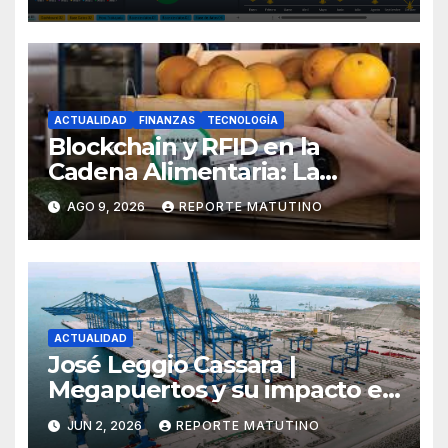
Laboral en 2026 por Sol María
Sthormes Bolívar
ACTUALIDAD
FINANZAS
TECNOLOGÍA
Blockchain y RFID en la
Cadena Alimentaria: La
Trazabilidad Total que Exige
AGO 9, 2026
REPORTE MATUTINO
el Consumidor Actual por
Santiago Uzcátegui Pinto
ACTUALIDAD
José Leggio Cassara |
Megapuertos y su impacto en
el turismo y el comercio
JUN 2, 2026
REPORTE MATUTINO
global