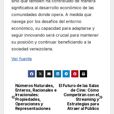
sino que también ha contribuido de manera
significativa al desarrollo económico de las
comunidades donde opera. A medida que
navega por los desafíos del entorno
económico, su capacidad para adaptarse y
seguir innovando será crucial para mantener
su posición y continuar beneficiando a la
sociedad venezolana.
Ver fuente
Números Naturales,
El Futuro de las Salas
Navegación
Enteros, Racionales e
de Cine: Cómo
Irracionales:
Competirán con el
de
Propiedades,
Streaming y
Operaciones y
Estrategias para
entradas
Representaciones
Atraer al Público