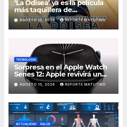
‘La Odisea’ ya es la película
más taquillera de
Christopher Nolan: sus
AGOSTO 10, 2026
REPORTE MATUTINO
números son un escándalo
TECNOLOGÍA
Sorpresa en el Apple Watch
Series 12: Apple revivirá un
modelo icónico que los fans
AGOSTO 10, 2026
REPORTE MATUTINO
adoraban
ACTUALIDAD
SALUD