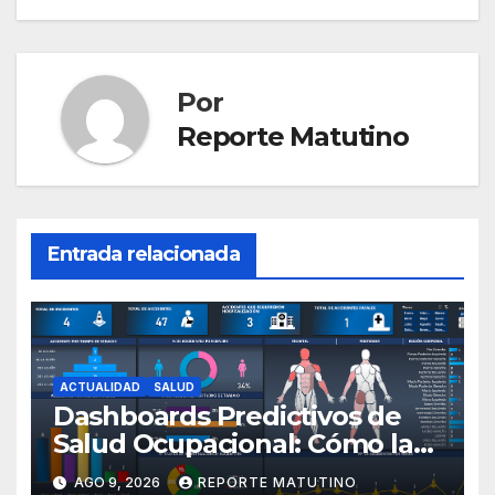
Por
Reporte Matutino
Entrada relacionada
ACTUALIDAD
SALUD
Dashboards Predictivos de
Salud Ocupacional: Cómo la
IA Anticipa el Ausentismo
AGO 9, 2026
REPORTE MATUTINO