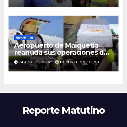
REPORTAJE
Aeropuerto de Maiquetía
reanuda sus operaciones de
carga con primer vuelo
AGOSTO 6, 2026
REPORTE MATUTINO
desde Panamá
Reporte Matutino