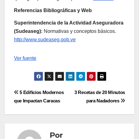
Referencias Bibliográficas y Web
Superintendencia de la Actividad Aseguradora
(Sudeaseg):
Normativas y conceptos básicos.
http://www.sudeaseg.gob.ve
Navegación
Ver fuente
de
entradas
Navegación
5 Edificios Modernos
3 Recetas de 20 Minutos
que Impactan Caracas
para Nadadores
de
entradas
Por