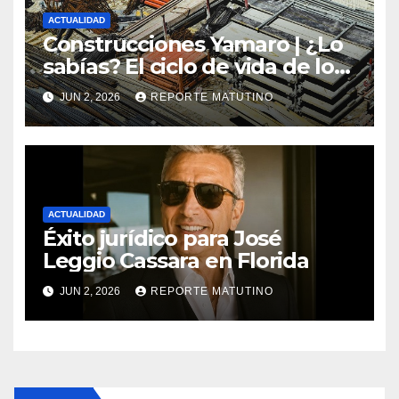
ACTUALIDAD
Construcciones Yamaro | ¿Lo
sabías? El ciclo de vida de los
materiales de construcción
JUN 2, 2026
REPORTE MATUTINO
revoluciona eficiencia en
proyectos modernos
ACTUALIDAD
Éxito jurídico para José
Leggio Cassara en Florida
JUN 2, 2026
REPORTE MATUTINO