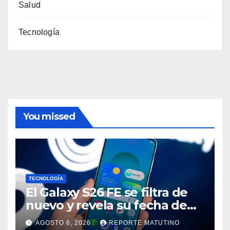
Salud
Tecnología
You missed
TECNOLOGÍA
El Galaxy S26 FE se filtra de
nuevo y revela su fecha de
lanzamiento
AGOSTO 6, 2026
REPORTE MATUTINO