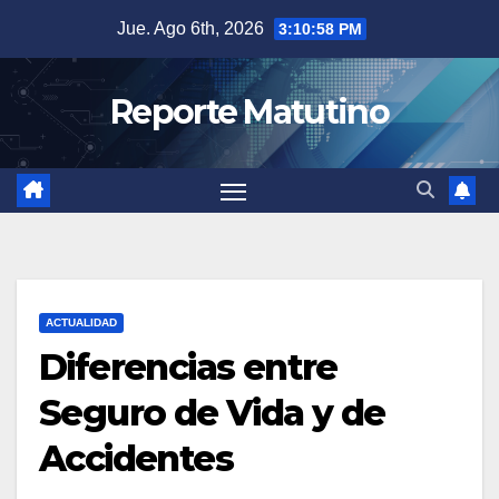
Saltar
Jue. Ago 6th, 2026
3:11:00 PM
al
contenido
Reporte Matutino
ACTUALIDAD
Diferencias entre
Seguro de Vida y de
Accidentes