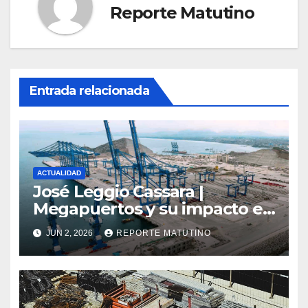
Reporte Matutino
Entrada relacionada
ACTUALIDAD
José Leggio Cassara |
Megapuertos y su impacto en
el turismo y el comercio
JUN 2, 2026
REPORTE MATUTINO
global