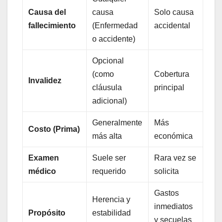
Causa del
causa
Solo causa
fallecimiento
(Enfermedad
accidental
o accidente)
Opcional
(como
Cobertura
Invalidez
cláusula
principal
adicional)
Generalmente
Más
Costo (Prima)
más alta
económica
Examen
Suele ser
Rara vez se
médico
requerido
solicita
Gastos
Herencia y
inmediatos
Propósito
estabilidad
y secuelas