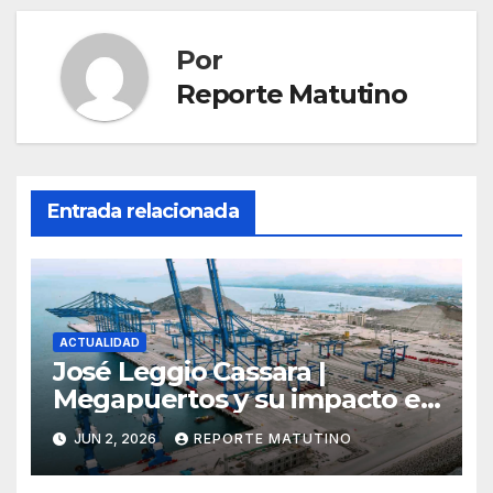
Por
Reporte Matutino
Entrada relacionada
ACTUALIDAD
José Leggio Cassara |
Megapuertos y su impacto en
el turismo y el comercio
JUN 2, 2026
REPORTE MATUTINO
global