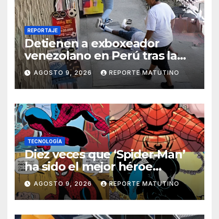
REPORTAJE
Detienen a exboxeador
venezolano en Perú tras la
muerte de mototaxista
AGOSTO 9, 2026
REPORTE MATUTINO
durante una riña
TECNOLOGÍA
Diez veces que ‘Spider-Man’
ha sido el mejor héroe
del cómic
AGOSTO 9, 2026
REPORTE MATUTINO