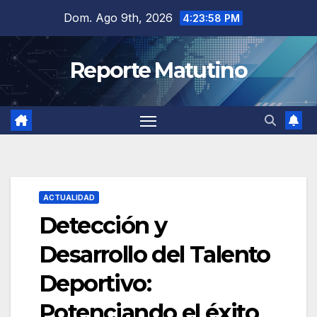
Saltar
Dom. Ago 9th, 2026
4:23:59 PM
al
contenido
Reporte Matutino
ACTUALIDAD
Detección y
Desarrollo del Talento
Deportivo:
Potenciando el éxito