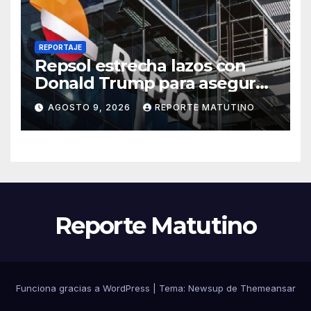
REPORTAJE
Repsol estrecha lazos con
Donald Trump para asegurar
negocios en Venezuela
AGOSTO 9, 2026
REPORTE MATUTINO
Reporte Matutino
Funciona gracias a WordPress
|
Tema:
Newsup
de
Themeansar