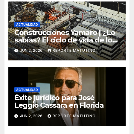
ACTUALIDAD
Construcciones Yamaro | ¿Lo
sabías? El ciclo de vida de los
materiales de construcción
JUN 2, 2026
REPORTE MATUTINO
revoluciona eficiencia en
proyectos modernos
ACTUALIDAD
Éxito jurídico para José
Leggio Cassara en Florida
JUN 2, 2026
REPORTE MATUTINO