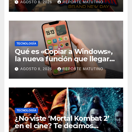
AGOSTO 8, 2026
REPORTE MATUTINO
Brand New Day» desmiente
esa teoría
TECNOLOGÍA
Qué es «Copiar a Windows»,
la nueva función que llegará
al iPhone solo para Europa
AGOSTO 8, 2026
REPORTE MATUTINO
TECNOLOGÍA
¿No viste ‘Mortal Kombat 2’
en el cine? Te decimos