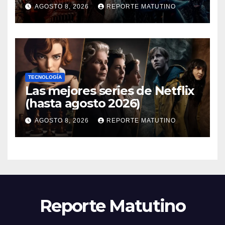
dónde verla en streaming
AGOSTO 8, 2026
REPORTE MATUTINO
ahora mismo y te damos tres
razones para hacerlo
TECNOLOGÍA
Las mejores series de Netflix
(hasta agosto 2026)
AGOSTO 8, 2026
REPORTE MATUTINO
Reporte Matutino