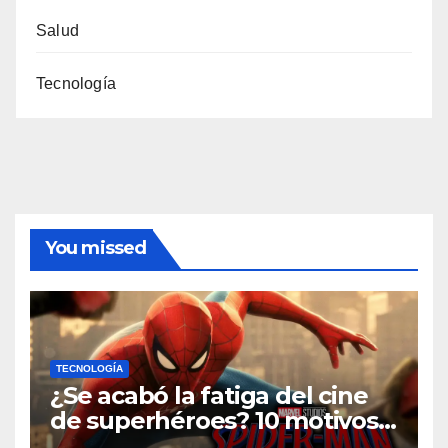
Salud
Tecnología
You missed
TECNOLOGÍA
¿Se acabó la fatiga del cine
de superhéroes? 10 motivos
por los que ‘Spider-Man: