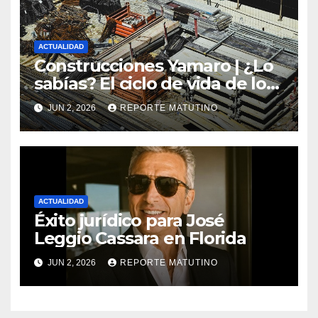
ACTUALIDAD
Construcciones Yamaro | ¿Lo
sabías? El ciclo de vida de los
materiales de construcción
JUN 2, 2026
REPORTE MATUTINO
revoluciona eficiencia en
proyectos modernos
ACTUALIDAD
Éxito jurídico para José
Leggio Cassara en Florida
JUN 2, 2026
REPORTE MATUTINO