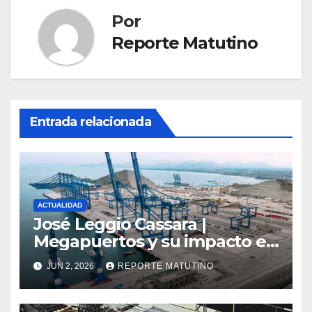
Por
Reporte Matutino
Entrada relacionada
ACTUALIDAD
José Leggio Cassara |
Megapuertos y su impacto en
el turismo y el comercio
JUN 2, 2026
REPORTE MATUTINO
global