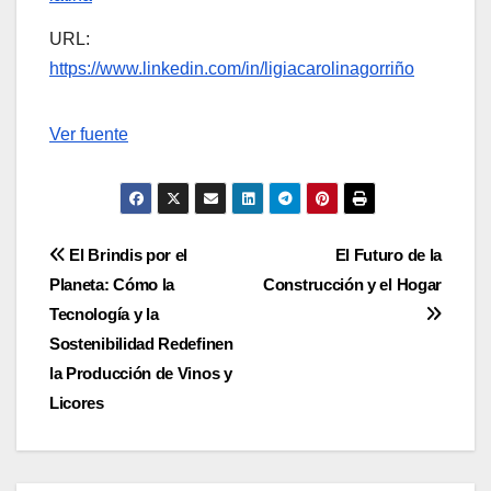
URL:
https://www.linkedin.com/in/ligiacarolinagorriño
Navegación
Ver fuente
de
entradas
Navegación
El Brindis por el
El Futuro de la
Planeta: Cómo la
Construcción y el Hogar
de
Tecnología y la
entradas
Sostenibilidad Redefinen
la Producción de Vinos y
Licores