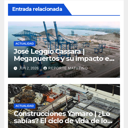
Entrada relacionada
ACTUALIDAD
José Leggio Cassara |
Megapuertos y su impacto en
el turismo y el comercio
JUN 2, 2026
REPORTE MATUTINO
global
ACTUALIDAD
Construcciones Yamaro | ¿Lo
sabías? El ciclo de vida de los
materiales de construcción