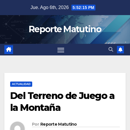
Saltar
Jue. Ago 6th, 2026
5:52:16 PM
al
contenido
Reporte Matutino
ACTUALIDAD
Del Terreno de Juego a
la Montaña
Por
Reporte Matutino