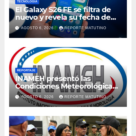
TECNOLOGÍA
El Galaxy S26 FE se filtra de
nuevo y revela su fecha de
lanzamiento
AGOSTO 6, 2026
REPORTE MATUTINO
REPORTAJE
INAMEH presentó las
Condiciones Meteorológicas
para las próximas 24 horas,
AGOSTO 6, 2026
REPORTE MATUTINO
de este jueves 6 de agosto
2026