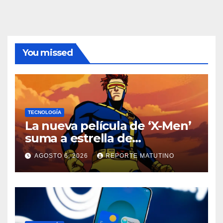
You missed
TECNOLOGÍA
La nueva película de ‘X-Men’
suma a estrella de
‘Heartstopper’ como Cíclope
AGOSTO 6, 2026
REPORTE MATUTINO