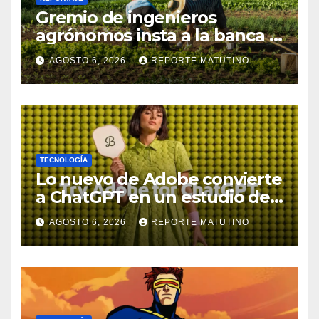
Gremio de ingenieros
agrónomos insta a la banca a
financiar la agricultura
AGOSTO 6, 2026
REPORTE MATUTINO
familiar
TECNOLOGÍA
Lo nuevo de Adobe convierte
a ChatGPT en un estudio de
diseño con Photoshop,
AGOSTO 6, 2026
REPORTE MATUTINO
Premiere y otras aplicaciones
creativas