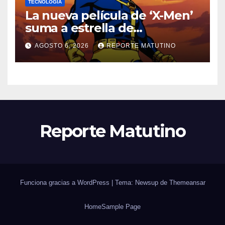
TECNOLOGÍA
La nueva película de ‘X-Men’
suma a estrella de
‘Heartstopper’ como Cíclope
AGOSTO 6, 2026
REPORTE MATUTINO
Reporte Matutino
Funciona gracias a WordPress
|
Tema: Newsup de
Themeansar
Home
Sample Page