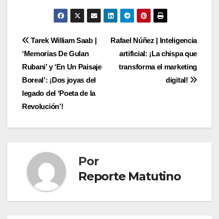
de
entradas
Navegación
Tarek William Saab |
Rafael Núñez | Inteligencia
‘Memorias De Gulan
artificial: ¡La chispa que
de
Rubani’ y ‘En Un Paisaje
transforma el marketing
entradas
Boreal’: ¡Dos joyas del
digital!
legado del ‘Poeta de la
Revolución’!
Por
Reporte Matutino