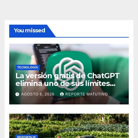
You missed
TECNOLOGÍA
La versión gratis de ChatGPT
elimina uno de sus límites
más pedidos y ahora es más
AGOSTO 6, 2026
REPORTE MATUTINO
útil
REPORTAJE