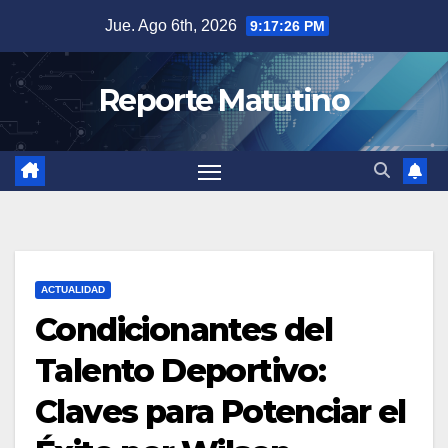
Saltar
Jue. Ago 6th, 2026
9:17:27 PM
al
contenido
Reporte Matutino
ACTUALIDAD
Condicionantes del
Talento Deportivo:
Claves para Potenciar el