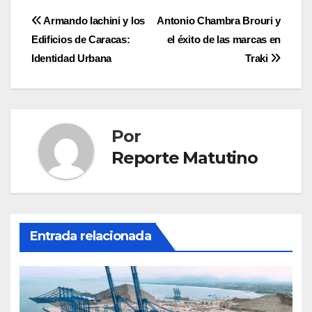
Navegación
Armando Iachini y los
Antonio Chambra Brouri y
Edificios de Caracas:
el éxito de las marcas en
de
Identidad Urbana
Traki
entradas
Por
Reporte Matutino
Entrada relacionada