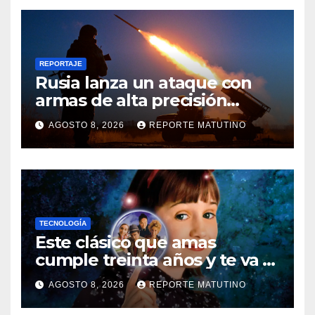
REPORTAJE
Rusia lanza un ataque con
armas de alta precisión
contra la industria militar en
AGOSTO 8, 2026
REPORTE MATUTINO
Kiev
TECNOLOGÍA
Este clásico que amas
cumple treinta años y te va a
sorprender su enorme
AGOSTO 8, 2026
REPORTE MATUTINO
influencia en el cine