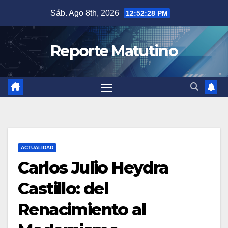
Saltar
Sáb. Ago 8th, 2026
12:52:30 PM
al
contenido
Reporte Matutino
ACTUALIDAD
Carlos Julio Heydra
Castillo: del
Renacimiento al