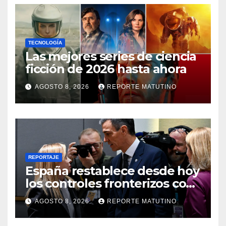
TECNOLOGÍA
Las mejores series de ciencia
ficción de 2026 hasta ahora
AGOSTO 8, 2026
REPORTE MATUTINO
REPORTAJE
España restablece desde hoy
los controles fronterizos con
Italia tras el rechazo de Roma
AGOSTO 8, 2026
REPORTE MATUTINO
a retirar las restricciones