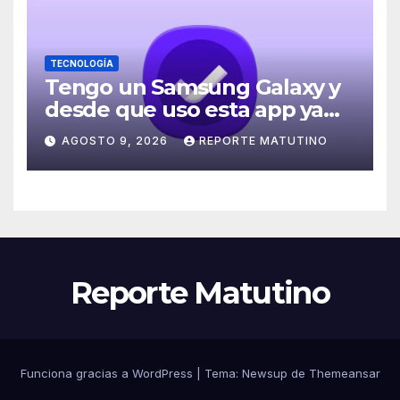
TECNOLOGÍA
Tengo un Samsung Galaxy y
desde que uso esta app ya
no se me olvidan mis
AGOSTO 9, 2026
REPORTE MATUTINO
pendientes
Reporte Matutino
Funciona gracias a WordPress
|
Tema:
Newsup
de
Themeansar