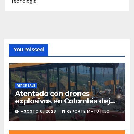
Tecnología
You missed
REPORTAJE
Atentado con drones
explosivos en Colombia deja
un policía muerto
AGOSTO 9, 2026
REPORTE MATUTINO