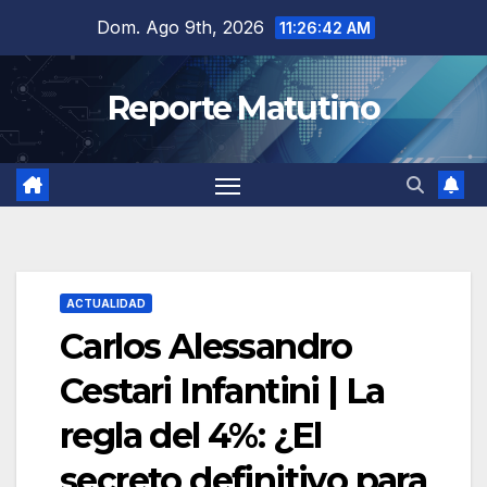
Saltar
Dom. Ago 9th, 2026
11:26:43 AM
al
contenido
Reporte Matutino
ACTUALIDAD
Carlos Alessandro
Cestari Infantini | La
regla del 4%: ¿El
secreto definitivo para