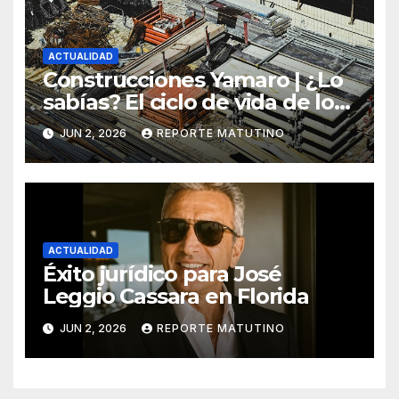
ACTUALIDAD
Construcciones Yamaro | ¿Lo
sabías? El ciclo de vida de los
materiales de construcción
JUN 2, 2026
REPORTE MATUTINO
revoluciona eficiencia en
proyectos modernos
ACTUALIDAD
Éxito jurídico para José
Leggio Cassara en Florida
JUN 2, 2026
REPORTE MATUTINO