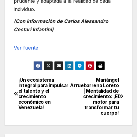
prudente y adaptada a la realidad de cada
individuo.
(Con información de Carlos Alessandro
Cestari Infantini)
Navegación
Ver fuente
de
entradas
¡Un ecosistema
Mariángel
Navegación
integral para impulsar
Arruebarrena Loreto
el talento y el
| Mentalidad de
de
crecimiento
crecimiento: ¡El
económico en
motor para
entradas
Venezuela!
transformar tu
cuerpo!