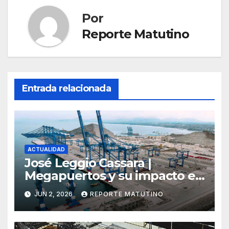
Por
Reporte Matutino
Entrada relacionada
ACTUALIDAD
José Leggio Cassara |
Megapuertos y su impacto en
el turismo y el comercio
JUN 2, 2026
REPORTE MATUTINO
global