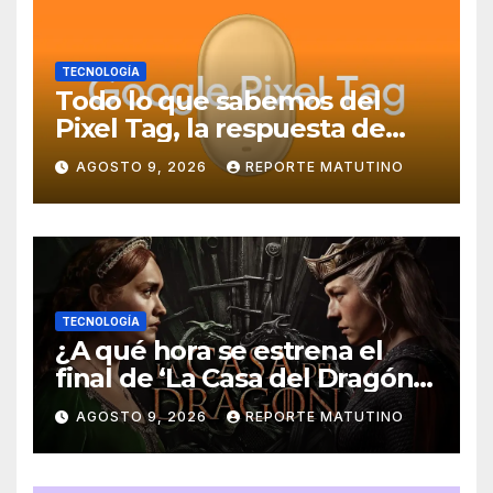
TECNOLOGÍA
Todo lo que sabemos del
Pixel Tag, la respuesta de
Google a los AirTag:
AGOSTO 9, 2026
REPORTE MATUTINO
características, precio y más
TECNOLOGÍA
¿A qué hora se estrena el
final de ‘La Casa del Dragón’
temporada 3 en HBO Max?
AGOSTO 9, 2026
REPORTE MATUTINO