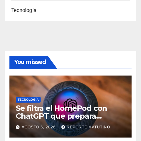
Tecnología
You missed
TECNOLOGÍA
Se filtra el HomePod con
ChatGPT que prepara
OpenAI y su diseño es una
AGOSTO 6, 2026
REPORTE MATUTINO
locura