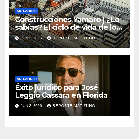
ACTUALIDAD
Construcciones Yamaro | ¿Lo
sabías? El ciclo de vida de los
materiales de construcción
JUN 2, 2026
REPORTE MATUTINO
revoluciona eficiencia en
proyectos modernos
ACTUALIDAD
Éxito jurídico para José
Leggio Cassara en Florida
JUN 2, 2026
REPORTE MATUTINO