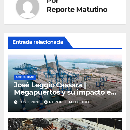
Por
Reporte Matutino
Entrada relacionada
ACTUALIDAD
José Leggio Cassara |
Megapuertos y su impacto en
el turismo y el comercio
JUN 2, 2026
REPORTE MATUTINO
global