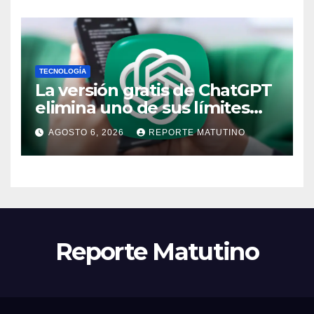
TECNOLOGÍA
La versión gratis de ChatGPT
elimina uno de sus límites
más pedidos y ahora es más
AGOSTO 6, 2026
REPORTE MATUTINO
útil
Reporte Matutino