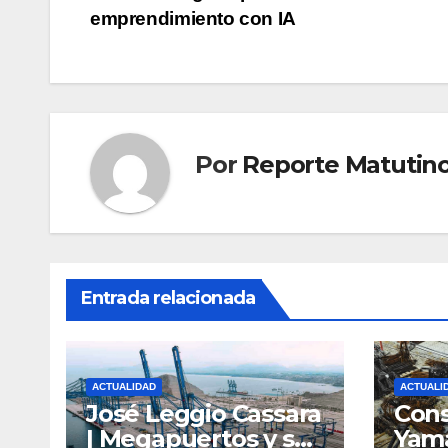
emprendimiento con IA
de
entradas
Por
Reporte Matutin
Entrada relacionada
ACTUALIDAD
ACTUALI
José Leggio Cassara
Cons
| Megapuertos y su
Yama