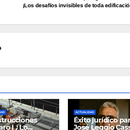
¡Los desafíos invisibles de toda edificaci
o
DAD
ACTUALIDAD
trucciones
Éxito jurídico pa
ro | ¿Lo
José Leggio Cas