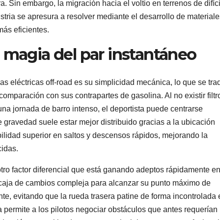
a. Sin embargo, la migración hacia el voltio en terrenos de difíci
stria se apresura a resolver mediante el desarrollo de materiale
ás eficientes.
 magia del par instantáneo
s eléctricas off-road es su simplicidad mecánica, lo que se tr
mparación con sus contrapartes de gasolina. Al no existir filtr
una jornada de barro intenso, el deportista puede centrarse
 gravedad suele estar mejor distribuido gracias a la ubicación
abilidad superior en saltos y descensos rápidos, mejorando la
cidas.
otro factor diferencial que está ganando adeptos rápidamente en
a caja de cambios compleja para alcanzar su punto máximo de
nte, evitando que la rueda trasera patine de forma incontrolada 
ca permite a los pilotos negociar obstáculos que antes requerían