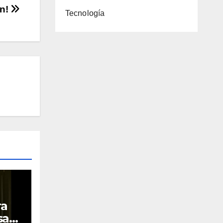
ón!
Tecnología
ra
sara