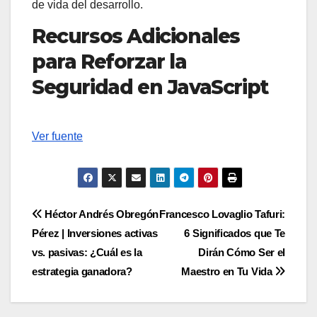
de vida del desarrollo.
Recursos Adicionales
para Reforzar la
Seguridad en JavaScript
Navegación
Ver fuente
de
entradas
Navegación
Héctor Andrés Obregón
Francesco Lovaglio Tafuri:
Pérez | Inversiones activas
6 Significados que Te
de
vs. pasivas: ¿Cuál es la
Dirán Cómo Ser el
entradas
estrategia ganadora?
Maestro en Tu Vida