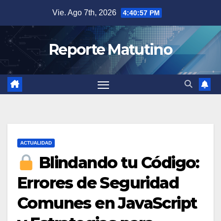
Saltar
Vie. Ago 7th, 2026
4:40:58 PM
al
contenido
Reporte Matutino
ACTUALIDAD
Blindando tu Código:
Errores de Seguridad
Comunes en JavaScript