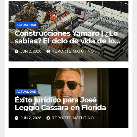
ACTUALIDAD
Construcciones Yamaro | ¿Lo
sabías? El ciclo de vida de los
materiales de construcción
JUN 2, 2026
REPORTE MATUTINO
revoluciona eficiencia en
proyectos modernos
ACTUALIDAD
Éxito jurídico para José
Leggio Cassara en Florida
JUN 2, 2026
REPORTE MATUTINO