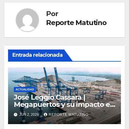
Por
Reporte Matutino
Entrada relacionada
ACTUALIDAD
José Leggio Cassara |
Megapuertos y su impacto en
el turismo y el comercio
JUN 2, 2026
REPORTE MATUTINO
global