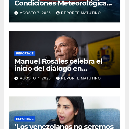
Condiciones Meteorológicas
para las próximas 24 horas,
AGOSTO 7, 2026
REPORTE MATUTINO
de este viernes 7 de agosto
2026
REPORTAJE
Manuel Rosales celebra el
inicio del diálogo en
Venezuela y destaca el
AGOSTO 7, 2026
REPORTE MATUTINO
respaldo de EEUU
REPORTAJE
‘Los venezolanos no seremos