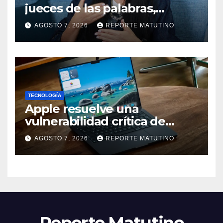
jueces de las palabras,
seremos testigos de los
AGOSTO 7, 2026
REPORTE MATUTINO
resultados’
TECNOLOGÍA
Apple resuelve una
vulnerabilidad crítica de
macOS: actualiza tu Mac
AGOSTO 7, 2026
REPORTE MATUTINO
ahora