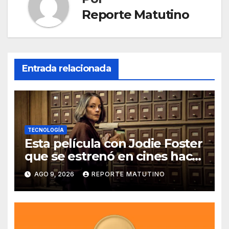
Reporte Matutino
Entrada relacionada
TECNOLOGÍA
Esta película con Jodie Foster
que se estrenó en cines hace
poco ya está en Movistar+
AGO 9, 2026
REPORTE MATUTINO