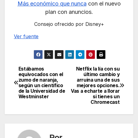
Más económico que nunca
con el nuevo
plan con anuncios.
Consejo ofrecido por Disney+
Ver fuente
Estábamos
Netflix la lía con su
Navegación
equivocados con el
último cambio y
zumo de naranja,
arruina una de sus
de
según un científico
mejores opciones.
de la Universidad de
Vas a echarte a llorar
entradas
Westminster
si tienes un
Chromecast
Por