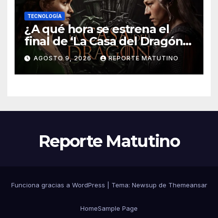
TECNOLOGÍA
¿A qué hora se estrena el
final de ‘La Casa del Dragón’
temporada 3 en HBO Max?
AGOSTO 9, 2026
REPORTE MATUTINO
Reporte Matutino
Funciona gracias a WordPress
|
Tema:
Newsup
de
Themeansar
Home
Sample Page