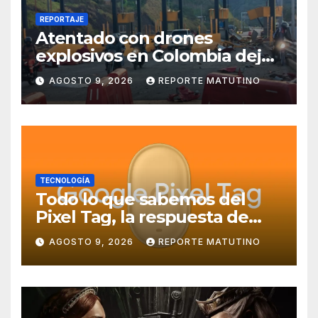
REPORTAJE
Atentado con drones
explosivos en Colombia deja
un policía muerto
AGOSTO 9, 2026
REPORTE MATUTINO
TECNOLOGÍA
Todo lo que sabemos del
Pixel Tag, la respuesta de
Google a los AirTag:
AGOSTO 9, 2026
REPORTE MATUTINO
características, precio y más