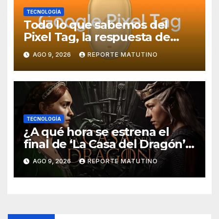
TECNOLOGÍA
Todo lo que sabemos del
Pixel Tag, la respuesta de
Google a los AirTag:
AGO 9, 2026
REPORTE MATUTINO
características, precio y más
TECNOLOGÍA
¿A qué hora se estrena el
final de ‘La Casa del Dragón’
temporada 3 en HBO Max?
AGO 9, 2026
REPORTE MATUTINO