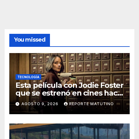
You missed
TECNOLOGÍA
Esta película con Jodie Foster
que se estrenó en cines hace
poco ya está en Movistar+
AGOSTO 9, 2026
REPORTE MATUTINO