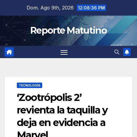
Saltar
Dom. Ago 9th, 2026
12:08:36 PM
al
contenido
Reporte Matutino
TECNOLOGÍA
‘Zootrópolis 2’
revienta la taquilla y
deja en evidencia a
Marvel