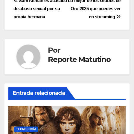
Navegación
Sam Altman es acusado
Lo mejor de los Globos de
de abuso sexual por su
Oro 2025 que puedes ver
de
propia hermana
en streaming
entradas
Por
Reporte Matutino
Entrada relacionada
TECNOLOGÍA