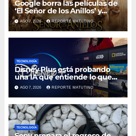
Google borra las películas de
‘El Señor de los Anillos’ y
reabre el debate sobre la
AGO 7, 2026
REPORTE MATUTINO
propiedad digital
TECNOLOGÍA
Disney Plus está probando
una IA que entiende lo que
quieres ver
AGO 7, 2026
REPORTE MATUTINO
TECNOLOGÍA
Sony prepara el regreso de