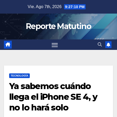
Saltar
Vie. Ago 7th, 2026
9:27:11 PM
al
contenido
Reporte Matutino
TECNOLOGÍA
Ya sabemos cuándo
llega el iPhone SE 4, y
no lo hará solo