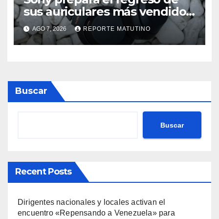
sus auriculares más vendidos,
ahora más baratos
AGO 7, 2026
REPORTE MATUTINO
Buscar
Buscar
Recent Posts
Dirigentes nacionales y locales activan el
encuentro «Repensando a Venezuela» para