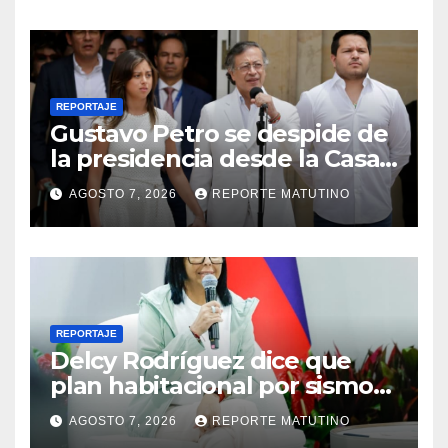
REPORTAJE
Gustavo Petro se despide de
la presidencia desde la Casa
de Nariño
AGOSTO 7, 2026
REPORTE MATUTINO
REPORTAJE
Delcy Rodríguez dice que
plan habitacional por sismos
ha beneficiado a unas 2.000
AGOSTO 7, 2026
REPORTE MATUTINO
personas en una semana