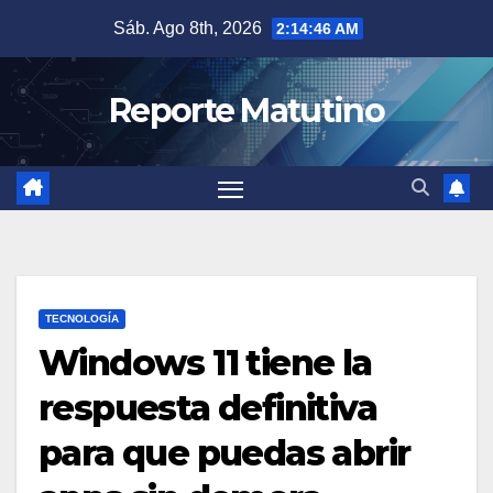
Saltar
Sáb. Ago 8th, 2026
2:14:47 AM
al
contenido
Reporte Matutino
TECNOLOGÍA
Windows 11 tiene la
respuesta definitiva
para que puedas abrir