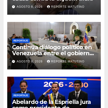
AGOSTO 8, 2026
REPORTE MATUTINO
REPORTAJE
Continúa diálogo político en
Venezuela entre el gobierno
y la oposición
AGOSTO 8, 2026
REPORTE MATUTINO
REPORTAJE
Abelardo de la Espriella jura
como presidente de