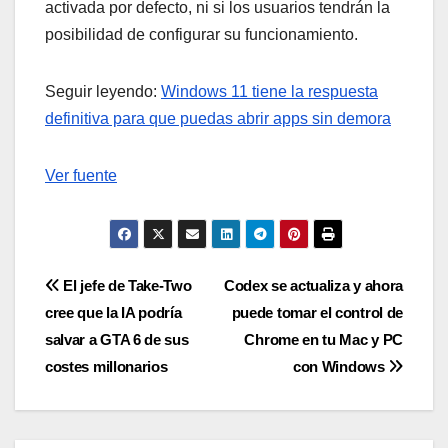
activada por defecto, ni si los usuarios tendrán la
posibilidad de configurar su funcionamiento.
Seguir leyendo:
Windows 11 tiene la respuesta
definitiva para que puedas abrir apps sin demora
Ver fuente
Navegación
El jefe de Take-Two
Codex se actualiza y ahora
cree que la IA podría
puede tomar el control de
de
salvar a GTA 6 de sus
Chrome en tu Mac y PC
entradas
costes millonarios
con Windows