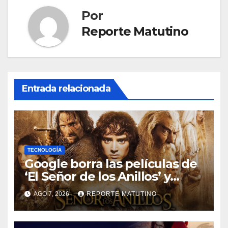
Por
Reporte Matutino
Entrada relacionada
TECNOLOGÍA
Google borra las películas de
‘El Señor de los Anillos’ y
reabre el debate sobre la
AGO 7, 2026
REPORTE MATUTINO
propiedad digital