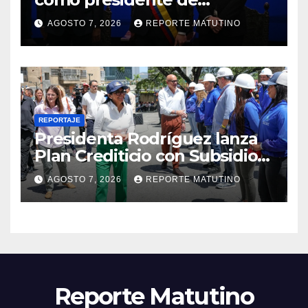
Colombia para el periodo
AGOSTO 7, 2026
REPORTE MATUTINO
2026-2030
REPORTAJE
Presidenta Rodríguez lanza
Plan Crediticio con Subsidio
Directo en encuentro con
AGOSTO 7, 2026
REPORTE MATUTINO
Juntas de Condominio
Reporte Matutino