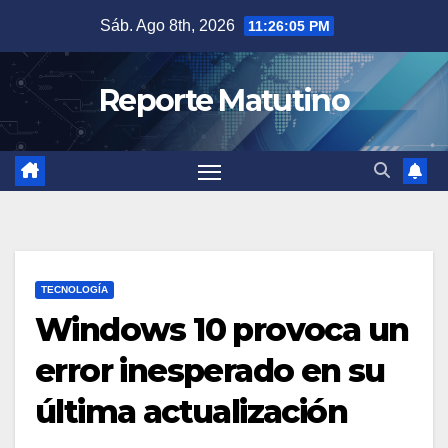
Saltar
Sáb. Ago 8th, 2026
11:26:06 PM
al
contenido
Reporte Matutino
TECNOLOGÍA
Windows 10 provoca un
error inesperado en su
última actualización