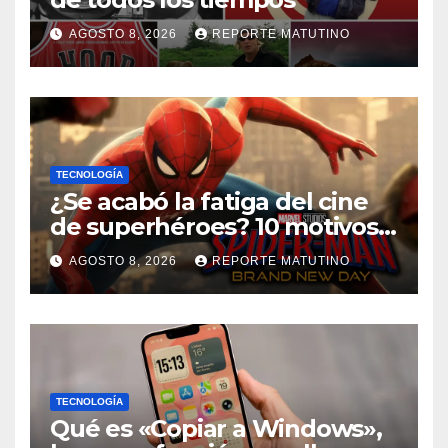
AGOSTO 8, 2026
REPORTE MATUTINO
TECNOLOGÍA
¿Se acabó la fatiga del cine
de superhéroes? 10 motivos
por los que ‘Spider-Man:
AGOSTO 8, 2026
REPORTE MATUTINO
Brand New Day» desmiente
esa teoría
TECNOLOGÍA
Qué es «Copiar a Windows»,