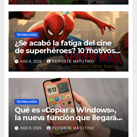
TECNOLOGÍA
¿Se acabó la fatiga del cine
de superhéroes? 10 motivos
por los que ‘Spider-Man:
AGO 8, 2026
REPORTE MATUTINO
Brand New Day» desmiente
esa teoría
TECNOLOGÍA
Qué es «Copiar a Windows»,
la nueva función que llegará
al iPhone solo para Europa
AGO 8, 2026
REPORTE MATUTINO