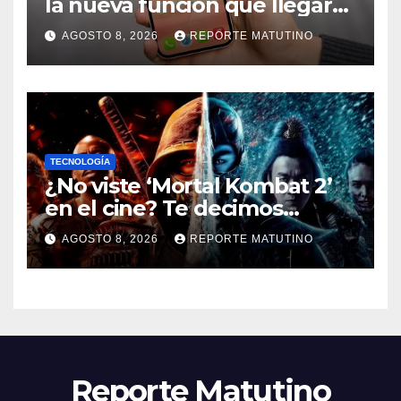
la nueva función que llegará
al iPhone solo para Europa
AGOSTO 8, 2026
REPORTE MATUTINO
TECNOLOGÍA
¿No viste ‘Mortal Kombat 2’
en el cine? Te decimos
dónde verla en streaming
AGOSTO 8, 2026
REPORTE MATUTINO
ahora mismo y te damos tres
razones para hacerlo
Reporte Matutino