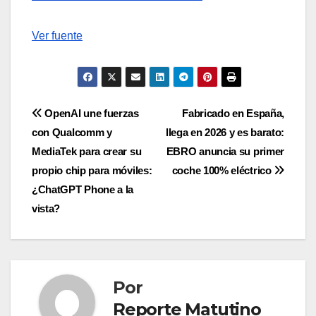
Ver fuente
Navegación
OpenAI une fuerzas
Fabricado en España,
con Qualcomm y
llega en 2026 y es barato:
de
MediaTek para crear su
EBRO anuncia su primer
entradas
propio chip para móviles:
coche 100% eléctrico
¿ChatGPT Phone a la
vista?
Por
Reporte Matutino