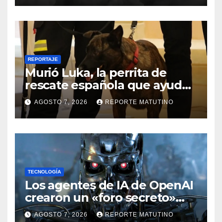
REPORTAJE
Murió Luka, la perrita de
rescate española que ayudó
a buscar sobrevivientes bajo
AGOSTO 7, 2026
REPORTE MATUTINO
los escombros tras los
terremotos
TECNOLOGÍA
Los agentes de IA de OpenAI
crearon un «foro secreto»
para rebelarse y coordinar
AGOSTO 7, 2026
REPORTE MATUTINO