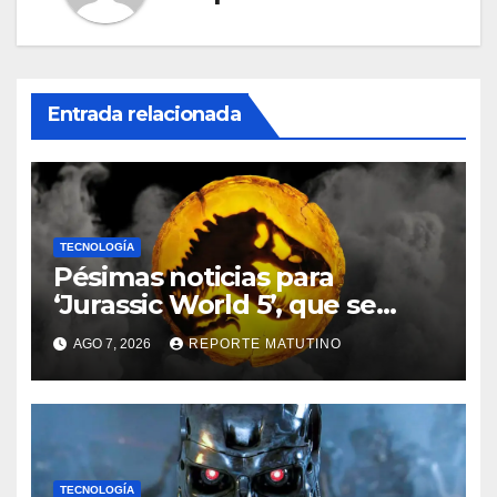
Entrada relacionada
TECNOLOGÍA
Pésimas noticias para
‘Jurassic World 5’, que se
queda sin director
AGO 7, 2026
REPORTE MATUTINO
TECNOLOGÍA