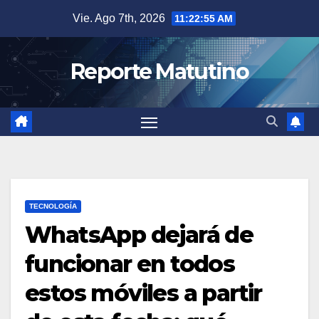
Saltar
Vie. Ago 7th, 2026
11:22:56 AM
al
contenido
Reporte Matutino
TECNOLOGÍA
WhatsApp dejará de
funcionar en todos
estos móviles a partir