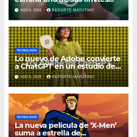
más pedidos y ahora es más
AGO 6, 2026
REPORTE MATUTINO
útil
TECNOLOGÍA
Lo nuevo de Adobe convierte
a ChatGPT en un estudio de
diseño con Photoshop,
AGO 6, 2026
REPORTE MATUTINO
Premiere y otras aplicaciones
creativas
TECNOLOGÍA
La nueva película de ‘X-Men’
suma a estrella de