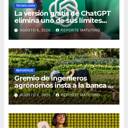
TECNOLOGÍA
La versión gratis de ChatGPT
elimina uno de sus límites
más pedidos y ahora es más
AGOSTO 6, 2026
REPORTE MATUTINO
útil
REPORTAJE
Gremio de ingenieros
agrónomos insta a la banca a
financiar la agricultura
AGOSTO 6, 2026
REPORTE MATUTINO
familiar