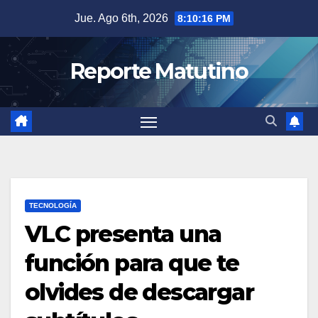
Saltar
Jue. Ago 6th, 2026
8:10:17 PM
al
contenido
Reporte Matutino
TECNOLOGÍA
VLC presenta una
función para que te
olvides de descargar