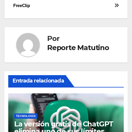
entradas
FreeClip
Por
Reporte Matutino
Entrada relacionada
TECNOLOGÍA
La versión gratis de ChatGPT
elimina uno de sus límites