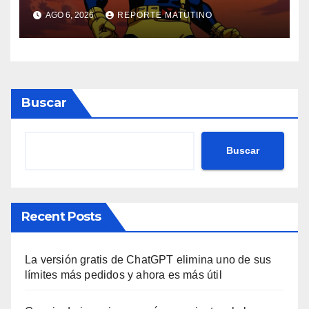
‘Heartstopper’ como Cíclope
AGO 6, 2026
REPORTE MATUTINO
Buscar
Buscar
Recent Posts
La versión gratis de ChatGPT elimina uno de sus
límites más pedidos y ahora es más útil