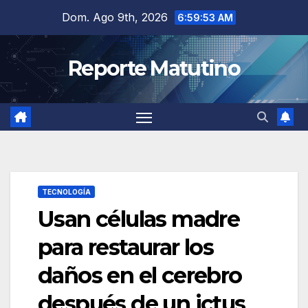
Saltar
Dom. Ago 9th, 2026
6:59:54 AM
al
contenido
Reporte Matutino
TECNOLOGÍA
Usan células madre
para restaurar los
daños en el cerebro
después de un ictus