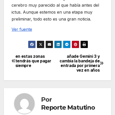
cerebro muy parecido al que había antes del
ictus. Aunque estemos en una etapa muy
preliminar, todo esto es una gran noticia.
Ver fuente
en estas zonas
añade Gemini 3 y
Navegación
tendrás que pagar
cambia la bandeja de
siempre
entrada por primera
de
vez en años
entradas
Por
Reporte Matutino