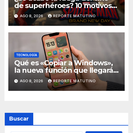
de superhéroes? 10 motivos
por los que ‘Spider-Man:
AGO 8, 2026
REPORTE MATUTINO
Brand New Day» desmiente
esa teoría
TECNOLOGÍA
Qué es «Copiar a Windows»,
la nueva función que llegará
al iPhone solo para Europa
AGO 8, 2026
REPORTE MATUTINO
Buscar