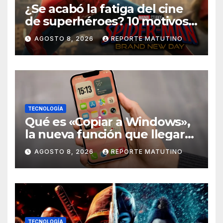
¿Se acabó la fatiga del cine
de superhéroes? 10 motivos
por los que ‘Spider-Man:
AGOSTO 8, 2026
REPORTE MATUTINO
Brand New Day» desmiente
esa teoría
TECNOLOGÍA
Qué es «Copiar a Windows»,
la nueva función que llegará
al iPhone solo para Europa
AGOSTO 8, 2026
REPORTE MATUTINO
TECNOLOGÍA