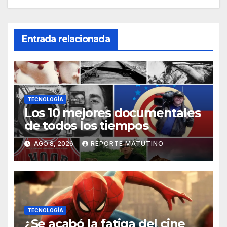
Entrada relacionada
TECNOLOGÍA
Los 10 mejores documentales
de todos los tiempos
AGO 8, 2026
REPORTE MATUTINO
TECNOLOGÍA
¿Se acabó la fatiga del cine