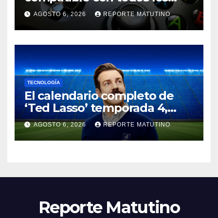
juegos de todas las Xbox
AGOSTO 6, 2026
REPORTE MATUTINO
anteriores, pero no cantes
victoria
TECNOLOGÍA
El calendario completo de
‘Ted Lasso’ temporada 4,
explicado: número de
AGOSTO 6, 2026
REPORTE MATUTINO
episodios y fechas de
estreno
Reporte Matutino