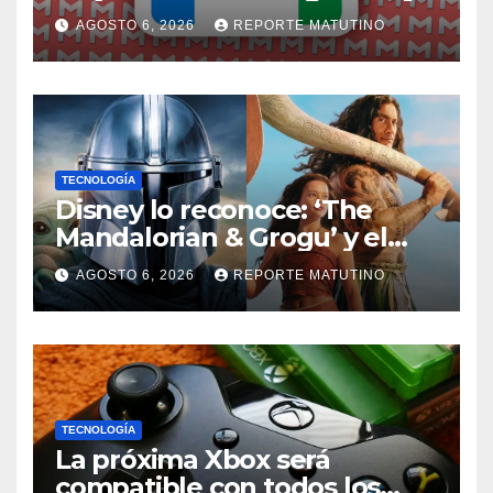
alternativa)
AGOSTO 6, 2026
REPORTE MATUTINO
TECNOLOGÍA
Disney lo reconoce: ‘The
Mandalorian & Grogu’ y el
remake de ‘Moana’ son un
AGOSTO 6, 2026
REPORTE MATUTINO
fracaso
TECNOLOGÍA
La próxima Xbox será
compatible con todos los