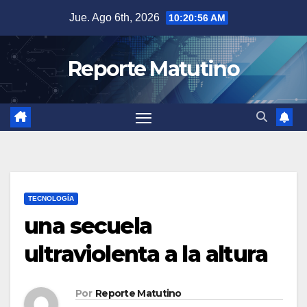
Saltar
Jue. Ago 6th, 2026
10:20:58 AM
al
contenido
Reporte Matutino
TECNOLOGÍA
una secuela
ultraviolenta a la altura
Por
Reporte Matutino