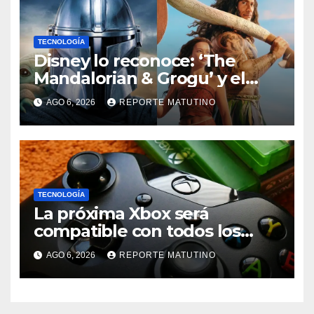
TECNOLOGÍA
Disney lo reconoce: ‘The
Mandalorian & Grogu’ y el
remake de ‘Moana’ son un
AGO 6, 2026
REPORTE MATUTINO
fracaso
TECNOLOGÍA
La próxima Xbox será
compatible con todos los
juegos de todas las Xbox
AGO 6, 2026
REPORTE MATUTINO
anteriores, pero no cantes
victoria