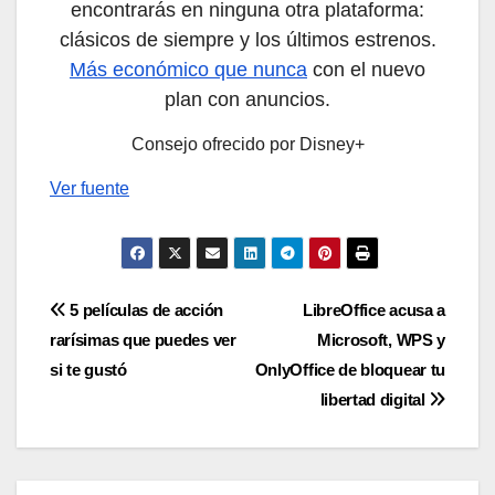
encontrarás en ninguna otra plataforma:
clásicos de siempre y los últimos estrenos.
Más económico que nunca
con el nuevo
plan con anuncios.
Consejo ofrecido por Disney+
Ver fuente
Navegación
5 películas de acción
LibreOffice acusa a
rarísimas que puedes ver
Microsoft, WPS y
de
si te gustó
OnlyOffice de bloquear tu
entradas
libertad digital