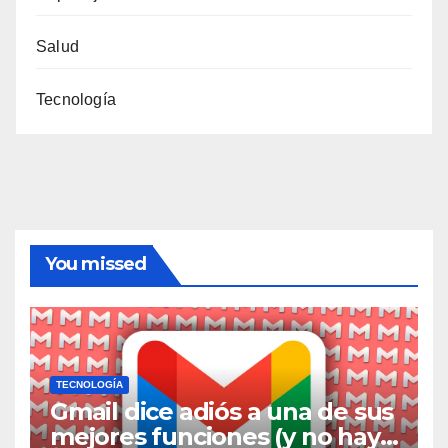
Salud
Tecnología
You missed
TECNOLOGÍA
Gmail dice adiós a una de sus
mejores funciones (y no hay