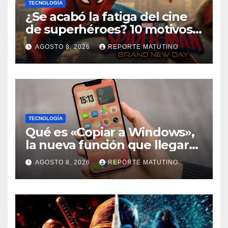
TECNOLOGÍA
¿Se acabó la fatiga del cine
de superhéroes? 10 motivos
por los que ‘Spider-Man:
AGOSTO 8, 2026
REPORTE MATUTINO
Brand New Day» desmiente
esa teoría
TECNOLOGÍA
Qué es «Copiar a Windows»,
la nueva función que llegará
al iPhone solo para Europa
AGOSTO 8, 2026
REPORTE MATUTINO