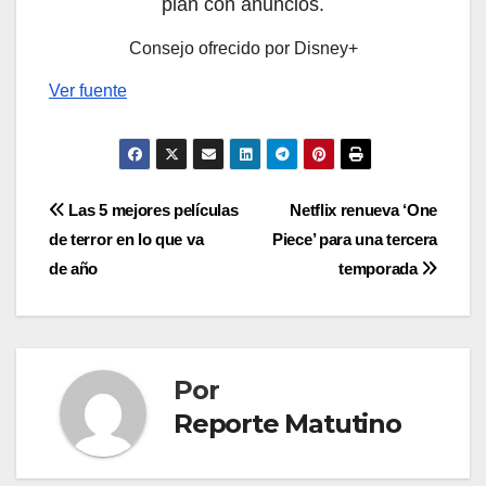
plan con anuncios.
Consejo ofrecido por Disney+
Ver fuente
Navegación
Las 5 mejores películas
Netflix renueva ‘One
de terror en lo que va
Piece’ para una tercera
de
de año
temporada
entradas
Por
Reporte Matutino