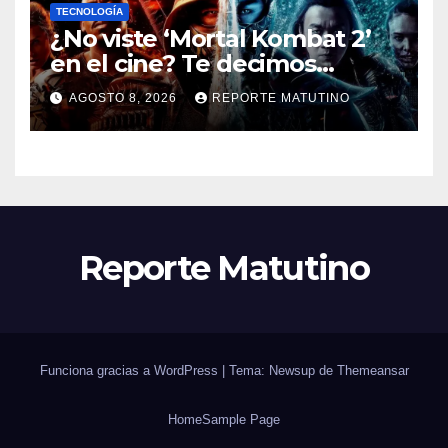
TECNOLOGÍA
¿No viste ‘Mortal Kombat 2’
en el cine? Te decimos
dónde verla en streaming
AGOSTO 8, 2026
REPORTE MATUTINO
ahora mismo y te damos tres
razones para hacerlo
Reporte Matutino
Funciona gracias a WordPress
|
Tema: Newsup de
Themeansar
Home
Sample Page