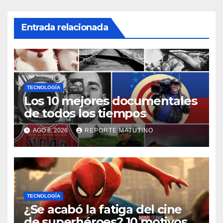
Entrada relacionada
TECNOLOGÍA
Los 10 mejores documentales
de todos los tiempos
AGO 8, 2026
REPORTE MATUTINO
TECNOLOGÍA
¿Se acabó la fatiga del cine
de superhéroes? 10 motivos