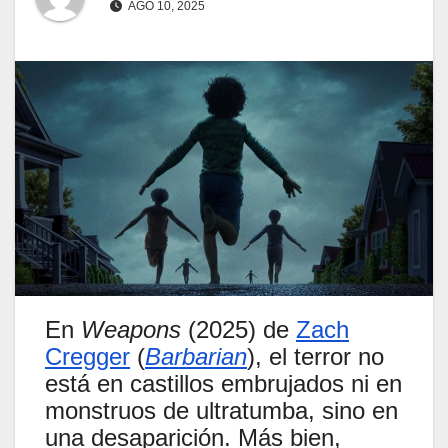
AGO 10, 2025
En
Weapons
(2025) de
Zach
Cregger
(
Barbarian
), el terror no
está en castillos embrujados ni en
monstruos de ultratumba, sino en
una desaparición. Más bien,