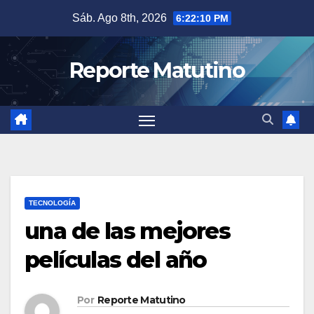
Saltar
Sáb. Ago 8th, 2026
6:22:12 PM
al
contenido
Reporte Matutino
TECNOLOGÍA
una de las mejores
películas del año
Por
Reporte Matutino