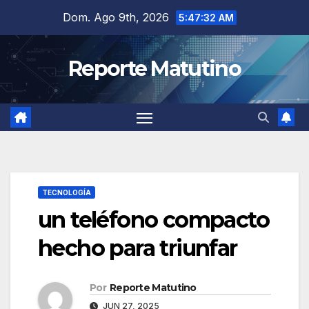
Saltar
Dom. Ago 9th, 2026
5:47:33 AM
al
contenido
Reporte Matutino
TECNOLOGÍA
un teléfono compacto
hecho para triunfar
Por
Reporte Matutino
JUN 27, 2025