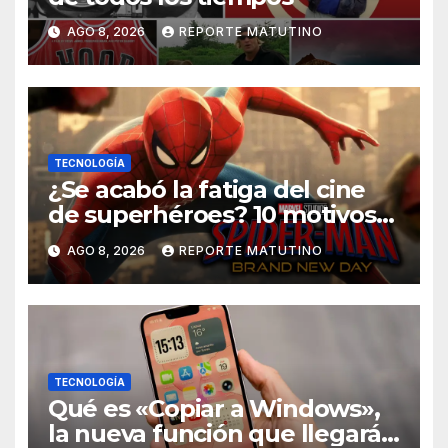
AGO 8, 2026
REPORTE MATUTINO
TECNOLOGÍA
¿Se acabó la fatiga del cine
de superhéroes? 10 motivos
por los que ‘Spider-Man:
AGO 8, 2026
REPORTE MATUTINO
Brand New Day» desmiente
esa teoría
TECNOLOGÍA
Qué es «Copiar a Windows»,
la nueva función que llegará