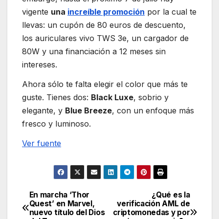
vigente
una
increíble promoción
por la cual te
llevas: un cupón de 80 euros de descuento,
los auriculares vivo TWS 3e, un cargador de
80W y una financiación a 12 meses sin
intereses.
Ahora sólo te falta elegir el color que más te
guste. Tienes dos:
Black Luxe
, sobrio y
elegante, y
Blue Breeze
, con un enfoque más
fresco y luminoso.
Ver fuente
En marcha ‘Thor
¿Qué es la
Navegación
Quest’ en Marvel,
verificación AML de
nuevo título del Dios
criptomonedas y por