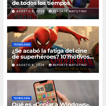
de todos los tiempos
AGOSTO 8, 2026
REPORTE MATUTINO
TECNOLOGÍA
¿Se acabó la fatiga del cine
de superhéroes? 10 motivos
por los que ‘Spider-Man:
AGOSTO 8, 2026
REPORTE MATUTINO
Brand New Day» desmiente
esa teoría
TECNOLOGÍA
Qué es «Copiar a Windows»,