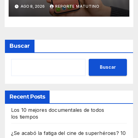
al iPhone solo para Europa
AGO 8, 2026
REPORTE MATUTINO
Buscar
Buscar
Recent Posts
Los 10 mejores documentales de todos
los tiempos
¿Se acabó la fatiga del cine de superhéroes? 10