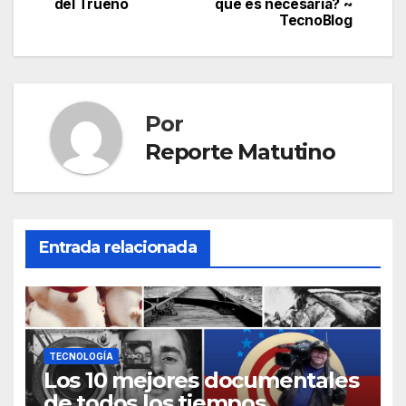
de
del Trueno
qué es necesaria? ~
TecnoBlog
entradas
Por
Reporte Matutino
Entrada relacionada
TECNOLOGÍA
Los 10 mejores documentales
de todos los tiempos