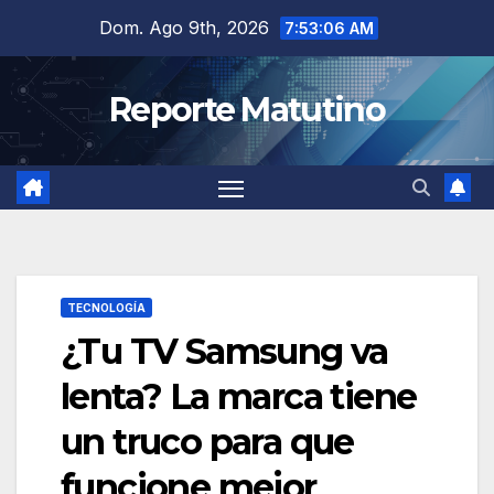
Saltar
Dom. Ago 9th, 2026
7:53:07 AM
al
contenido
Reporte Matutino
TECNOLOGÍA
¿Tu TV Samsung va
lenta? La marca tiene
un truco para que
funcione mejor