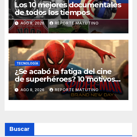
Los 10 mejores documentales
de todos los tiempos
AGO 8, 2026
REPORTE MATUTINO
TECNOLOGÍA
¿Se acabó la fatiga del cine
de superhéroes? 10 motivos
por los que ‘Spider-Man:
AGO 8, 2026
REPORTE MATUTINO
Brand New Day» desmiente
esa teoría
Buscar