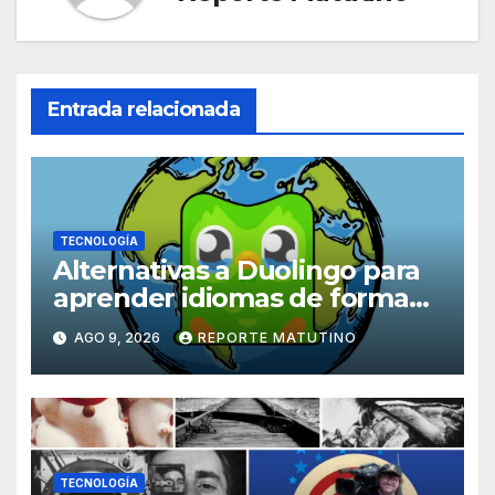
Entrada relacionada
TECNOLOGÍA
Alternativas a Duolingo para
aprender idiomas de forma
práctica, inmersiva y divertida
AGO 9, 2026
REPORTE MATUTINO
TECNOLOGÍA