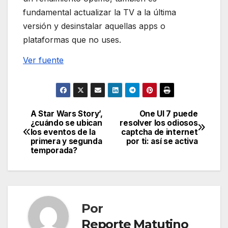
fundamental actualizar la TV a la última
versión y desinstalar aquellas apps o
plataformas que no uses.
Ver fuente
A Star Wars Story’,
One UI 7 puede
Navegación
¿cuándo se ubican
resolver los odiosos
los eventos de la
captcha de internet
de
primera y segunda
por ti: así se activa
temporada?
entradas
Por
Reporte Matutino