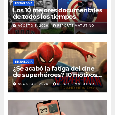
TECNOLOGÍA
Los 10 mejores documentales
de todos los tiempos
AGOSTO 8, 2026
REPORTE MATUTINO
TECNOLOGÍA
¿Se acabó la fatiga del cine
de superhéroes? 10 motivos
por los que ‘Spider-Man:
AGOSTO 8, 2026
REPORTE MATUTINO
Brand New Day» desmiente
esa teoría