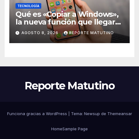
TECNOLOGÍA
Qué es «Copiar a Windows»,
la nueva función que llegará
al iPhone solo para Europa
AGOSTO 8, 2026
REPORTE MATUTINO
Reporte Matutino
Funciona gracias a WordPress
|
Tema:
Newsup
de
Themeansar
Home
Sample Page