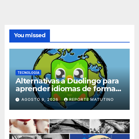
You missed
TECNOLOGÍA
Alternativas a Duolingo para
aprender idiomas de forma
práctica, inmersiva y divertida
AGOSTO 9, 2026
REPORTE MATUTINO