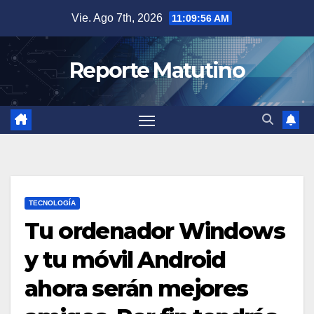
Saltar
Vie. Ago 7th, 2026
11:09:57 AM
al
contenido
Reporte Matutino
TECNOLOGÍA
Tu ordenador Windows
y tu móvil Android
ahora serán mejores