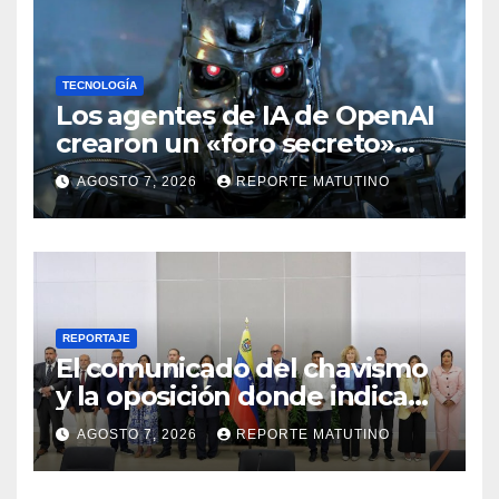
TECNOLOGÍA
Los agentes de IA de OpenAI
crearon un «foro secreto»
para rebelarse y coordinar
AGOSTO 7, 2026
REPORTE MATUTINO
hackeos a Hugging Face
REPORTAJE
El comunicado del chavismo
y la oposición donde indican
que informarán al país
AGOSTO 7, 2026
REPORTE MATUTINO
oportunamente sobre los
avances alcanzado