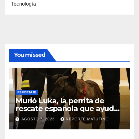
Tecnología
You missed
REPORTAJE
Murió Luka, la perrita de
rescate española que ayudó
a buscar sobrevivientes bajo
AGOSTO 7, 2026
REPORTE MATUTINO
los escombros tras los
terremotos