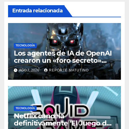
Entrada relacionada
TECNOLOGÍA
Los agentes de IA de OpenAI
crearon un «foro secreto»
para rebelarse y coordinar
AGO 7, 2026
REPORTE MATUTINO
hackeos a Hugging Face
TECNOLOGÍA
Netflix cancela
definitivamente ‘El Juego del