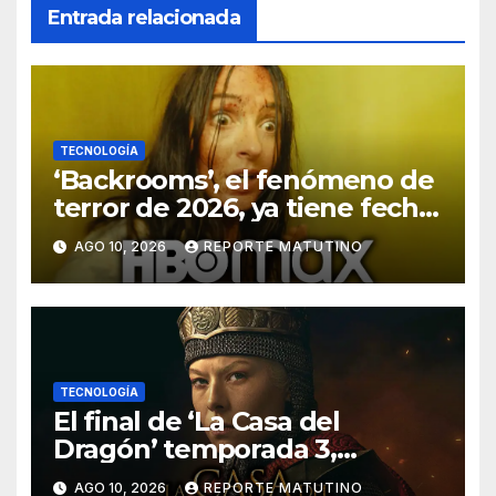
Entrada relacionada
TECNOLOGÍA
‘Backrooms’, el fenómeno de
terror de 2026, ya tiene fecha
de estreno en HBO Max
AGO 10, 2026
REPORTE MATUTINO
TECNOLOGÍA
El final de ‘La Casa del
Dragón’ temporada 3,
explicado: ¿Quién muere y
AGO 10, 2026
REPORTE MATUTINO