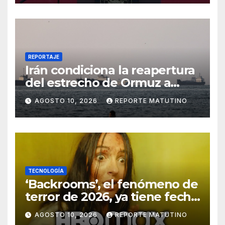
REPORTAJE
Irán condiciona la reapertura
del estrecho de Ormuz a
concesiones de EEUU
AGOSTO 10, 2026
REPORTE MATUTINO
TECNOLOGÍA
‘Backrooms’, el fenómeno de
terror de 2026, ya tiene fecha
de estreno en HBO Max
AGOSTO 10, 2026
REPORTE MATUTINO