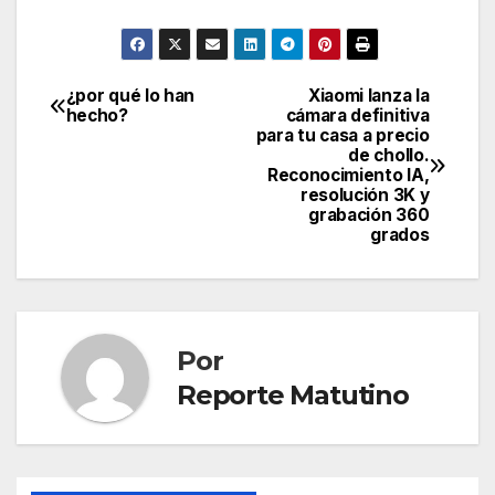
¿por qué lo han
Xiaomi lanza la
Navegación
hecho?
cámara definitiva
para tu casa a precio
de
de chollo.
Reconocimiento IA,
entradas
resolución 3K y
grabación 360
grados
Por
Reporte Matutino