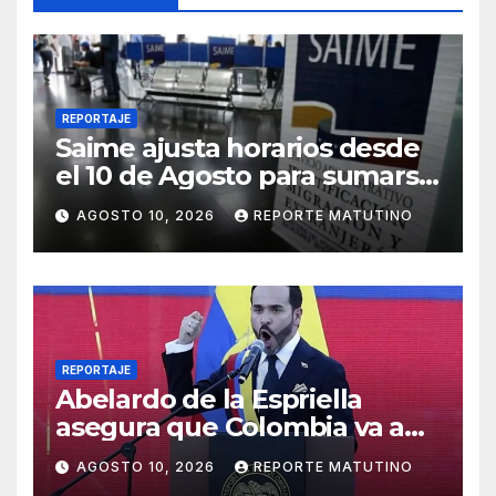
REPORTAJE
Saime ajusta horarios desde
el 10 de Agosto para sumarse
al ‘Plan de Ahorro
AGOSTO 10, 2026
REPORTE MATUTINO
Energético’
REPORTAJE
Abelardo de la Espriella
asegura que Colombia va a
apoyar la ‘democracia’ y la
AGOSTO 10, 2026
REPORTE MATUTINO
‘libertad’ en Venezuela