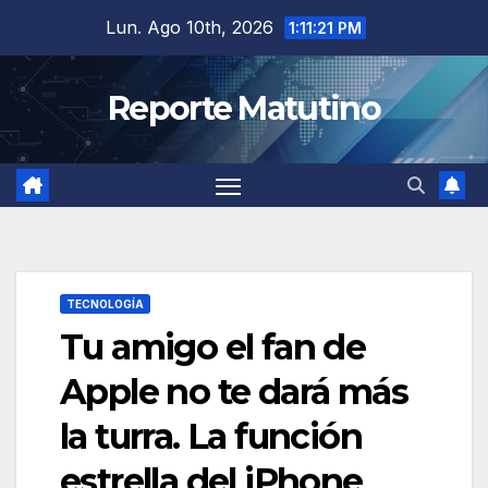
Saltar
Lun. Ago 10th, 2026
1:11:22 PM
al
contenido
Reporte Matutino
TECNOLOGÍA
Tu amigo el fan de
Apple no te dará más
la turra. La función
estrella del iPhone