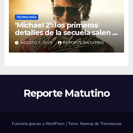
TECNOLOGÍA
‘Michael 2’: los primeros
detalles de la secuela salen a
la luz y ya sabemos cuándo
AGOSTO 7, 2026
REPORTE MATUTINO
se estrena
Reporte Matutino
Funciona gracias a WordPress
|
Tema: Newsup de
Themeansar