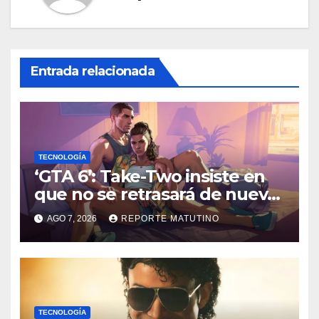
Entrada relacionada
TECNOLOGÍA
‘GTA 6’: Take-Two insiste en
que no se retrasará de nuevo
y quiere que tú también
AGO 7, 2026
REPORTE MATUTINO
confíes
TECNOLOGÍA