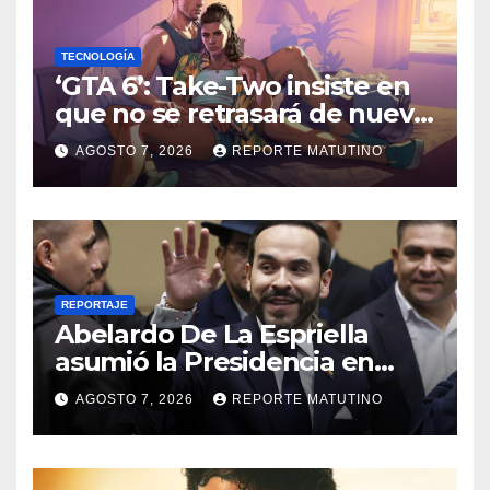
TECNOLOGÍA
‘GTA 6’: Take-Two insiste en
que no se retrasará de nuevo
y quiere que tú también
AGOSTO 7, 2026
REPORTE MATUTINO
confíes
REPORTAJE
Abelardo De La Espriella
asumió la Presidencia en
medio de una polarización
AGOSTO 7, 2026
REPORTE MATUTINO