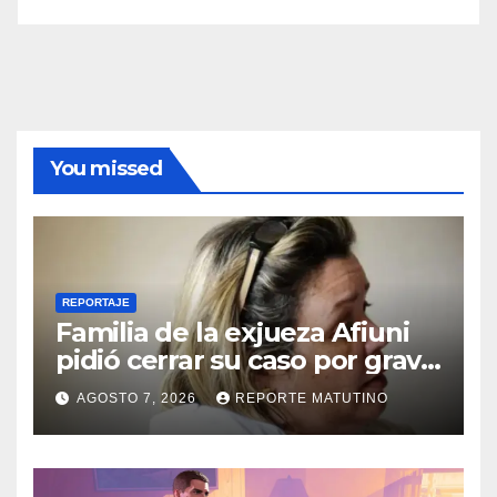
You missed
REPORTAJE
Familia de la exjueza Afiuni
pidió cerrar su caso por grave
enfermedad
AGOSTO 7, 2026
REPORTE MATUTINO