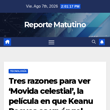
Saltar
Vie. Ago 7th, 2026
2:01:18 PM
al
contenido
Reporte Matutino
TECNOLOGÍA
Tres razones para ver
‘Movida celestial’, la
película en que Keanu