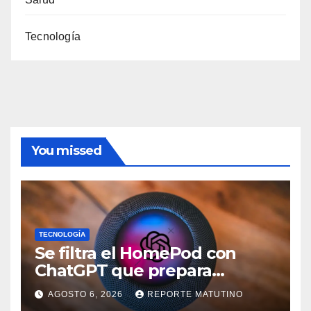
Tecnología
You missed
TECNOLOGÍA
Se filtra el HomePod con
ChatGPT que prepara
OpenAI y su diseño es una
AGOSTO 6, 2026
REPORTE MATUTINO
locura