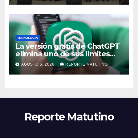
TECNOLOGÍA
La versión gratis de ChatGPT
elimina uno de sus límites
más pedidos y ahora es más
AGOSTO 6, 2026
REPORTE MATUTINO
útil
Reporte Matutino