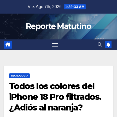
Saltar
Vie. Ago 7th, 2026
1:39:34 AM
al
contenido
Reporte Matutino
TECNOLOGÍA
Todos los colores del
iPhone 18 Pro filtrados.
¿Adiós al naranja?