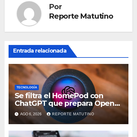
Por
Reporte Matutino
Entrada relacionada
TECNOLOGÍA
Se filtra el HomePod con
ChatGPT que prepara OpenAI
y su diseño es una locura
AGO 6, 2026
REPORTE MATUTINO