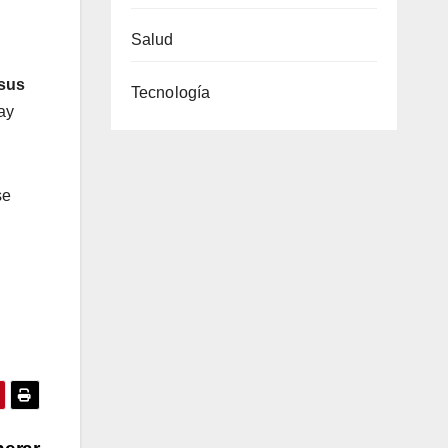
Salud
 sus
Tecnología
ay
se