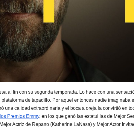
resa al fin con su segunda temporada. Lo hace con una sensaci
a plataforma de tapadillo. Por aquel entonces nadie imaginaba e
ró una calidad extraordinaria y el boca a oreja la convirtió en t
 los Premios Emmy
, en los que ganó las estatuillas de Mejor Se
Mejor Actriz de Reparto (Katherine LaNasa) y Mejor Actor Invit