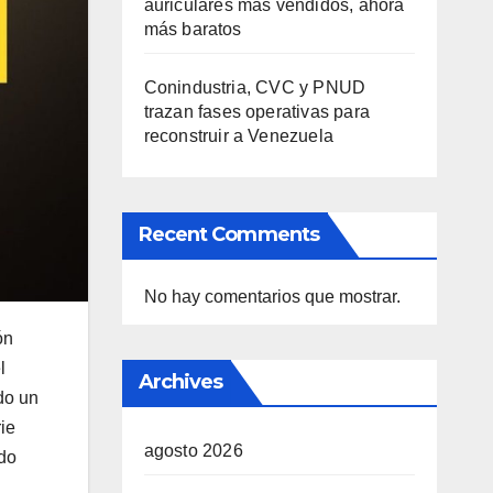
auriculares más vendidos, ahora
más baratos
Conindustria, CVC y PNUD
trazan fases operativas para
reconstruir a Venezuela
Recent Comments
No hay comentarios que mostrar.
ón
l
Archives
odo un
rie
agosto 2026
ado