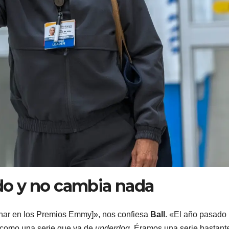
o y no cambia nada
ganar en los Premios Emmy]», nos confiesa
Ball
. «El año pasado
como una serie que va de
underdog
. Éramos una serie bastant