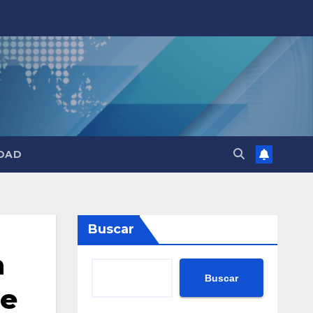
DAD
Buscar
n
Buscar
ie