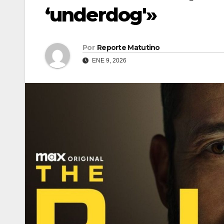
‘underdog'»
Por
Reporte Matutino
ENE 9, 2026