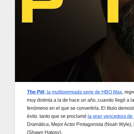
The Pitt
, la multipremiada serie de HBO Max
, reg
muy distinta a la de hace un año, cuando llegó a l
fenómeno en el que se convertiría. El título demost
éxito. tanto que se proclamó
la gran vencedora de
Dramática, Mejor Actor Protagonista (Noah Wyle), 
(Shawn Hatosy).