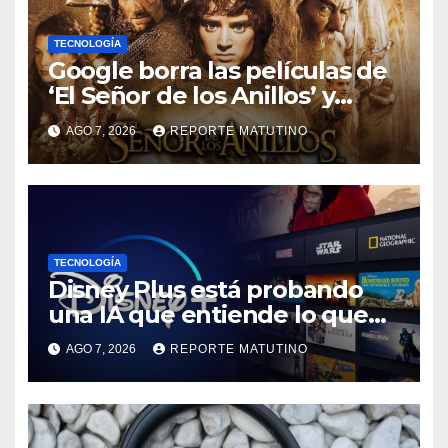
TECNOLOGÍA
Google borra las películas de
‘El Señor de los Anillos’ y
reabre el debate sobre la
AGO 7, 2026
REPORTE MATUTINO
propiedad digital
TECNOLOGÍA
Disney Plus está probando
una IA que entiende lo que
quieres ver
AGO 7, 2026
REPORTE MATUTINO