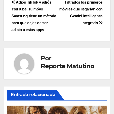
Navegación
Adiós TikTok y adiós
Filtrados los primeros
YouTube. Tu móvil
móviles que llegarían con
de
Samsung tiene un método
Gemini Intelligence
entradas
para que dejes de ser
integrado
adicto a estas apps
Por
Reporte Matutino
Entrada relacionada