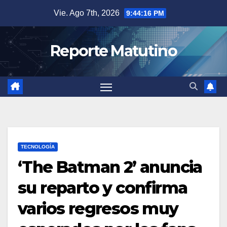
Saltar
Vie. Ago 7th, 2026
9:44:17 PM
al
contenido
Reporte Matutino
TECNOLOGÍA
‘The Batman 2’ anuncia
su reparto y confirma
varios regresos muy