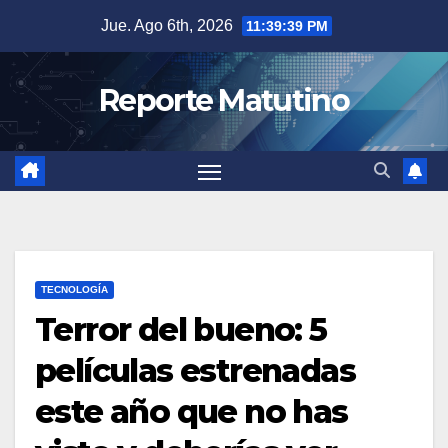
Saltar
Jue. Ago 6th, 2026
11:39:41 PM
al
contenido
Reporte Matutino
TECNOLOGÍA
Terror del bueno: 5
películas estrenadas
este año que no has