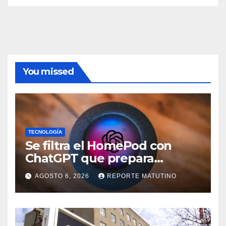
You missed
TECNOLOGÍA
Se filtra el HomePod con
ChatGPT que prepara
OpenAI y su diseño es una
AGOSTO 6, 2026
REPORTE MATUTINO
locura