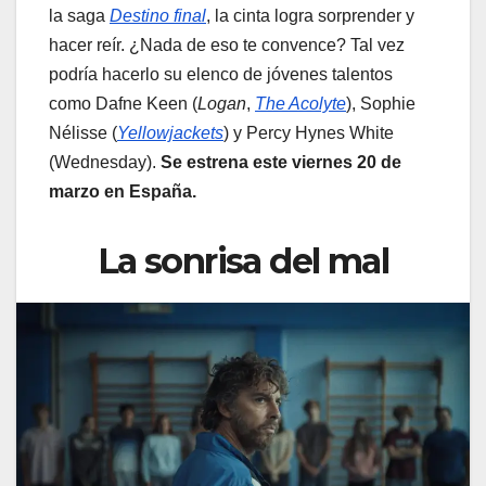
la saga
Destino final
, la cinta logra sorprender y
hacer reír. ¿Nada de eso te convence? Tal vez
podría hacerlo su elenco de jóvenes talentos
como Dafne Keen (
Logan
,
The Acolyte
), Sophie
Nélisse (
Yellowjackets
) y Percy Hynes White
(Wednesday).
Se estrena este viernes 20 de
marzo en España.
La sonrisa del mal