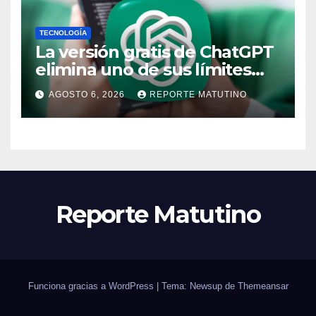
TECNOLOGÍA
La versión gratis de ChatGPT
elimina uno de sus límites
más pedidos y ahora es más
AGOSTO 6, 2026
REPORTE MATUTINO
útil
Reporte Matutino
Funciona gracias a WordPress
|
Tema: Newsup de
Themeansar